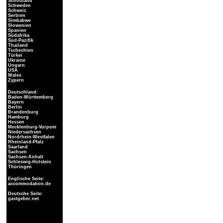
Schottland
Schweden
Schweiz
Serbien
Simbabwe
Slowenien
Spanien
Südafrika
Süd-Pazifik
Thailand
Tschechien
Türkei
Ukraine
Ungarn
USA
Wales
Zypern
Deutschland:
Baden-Württemberg
Bayern
Berlin
Brandenburg
Hamburg
Hessen
Mecklenburg-Vorpom
Niedersachsen
Nordrhein-Westfalen
Rheinland-Pfalz
Saarland
Sachsen
Sachsen-Anhalt
Schleswig-Holstein
Thüringen
Englische Seite:
accommodation.de
Deutsche Seite:
gastgeber.net