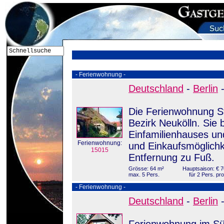
- Ferienwohnung -
Deutschland
-
Berlin
Die Ferienwohnung St
Bezirk Neukölln. Sie 
Einfamilienhauses und
Ferienwohnung:
und Einkaufsmöglichke
15015
Entfernung zu Fuß.
Grösse: 64 m²
Hauptsaison: € 7
max. 5 Pers.
für 2 Pers. pr
- Ferienwohnung -
Deutschland
-
Berlin