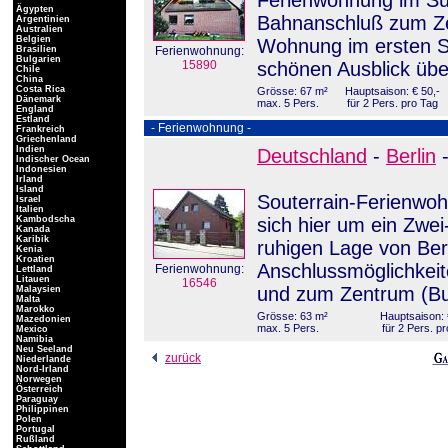
Ferienwohnung im Süd
Ägypten
Bahnanschluß zum Ze
Argentinien
Australien
Belgien
Wohnung im ersten St
Brasilien
Ferienwohnung:
Bulgarien
15890
schönen Ausblick übe
Chile
China
Costa Rica
Grösse: 67 m²
Hauptsaison: € 50,-
Dänemark
max. 5 Pers.
für 2 Pers. pro Tag
England
Estland
- Ferienwohnung -
Frankreich
Griechenland
Indien
Deutschland
-
Berlin
Indischer Ocean
Indonesien
Irland
Island
Souterrain-Ferienwoh
Israel
Italien
Kambodscha
sich hier um ein Zwe
Kanada
Karibik
ruhigen Lage von Ber
Kenia
Kroatien
Anschlussmöglichkeit
Ferienwohnung:
Lettland
Litauen
16546
und zum Zentrum (Bu
Malaysien
Malta
Marokko
Grösse: 63 m²
Hauptsaison: 
Mazedonien
max. 5 Pers.
für 2 Pers. p
Mexico
Namibia
Neu Seeland
zurück
Niederlande
Nord-Irland
Norwegen
Österreich
Paraguay
Philippinen
Polen
Portugal
Rußland