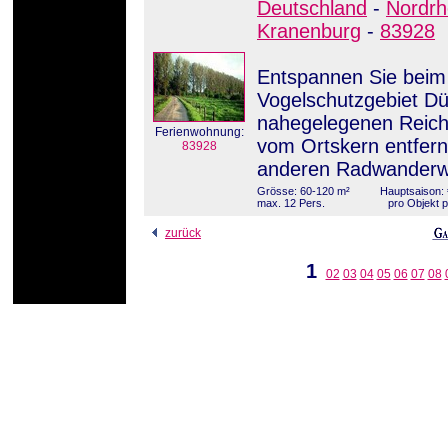
Deutschland
-
Nordrh
Kranenburg
-
83928
Entspannen Sie beim
Vogelschutzgebiet Düf
nahegelegenen Reichs
Ferienwohnung:
vom Ortskern entfern
83928
anderen Radwanderw
Grösse: 60-120 m²
Hauptsaison: 
max. 12 Pers.
pro Objekt 
zurück
1
02
03
04
05
06
07
08