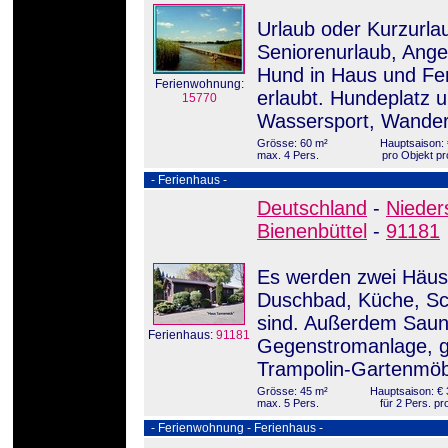
Urlaub oder Kurzurla
Seniorenurlaub, Ange
Hund in Haus und Fe
Ferienwohnung:
erlaubt. Hundeplatz 
15770
Wassersport, Wandern
Grösse: 60 m²
Hauptsaison: 
max. 4 Pers.
pro Objekt pr
- Ferienhaus -
Deutschland
-
Nieder
Bienenbüttel
-
91181
Es werden zwei Häus
Duschbad, Küche, Sch
sind. Außerdem Sauna
Ferienhaus:
91181
Gegenstromanlage, g
Trampolin-Gartenmöbe
Grösse: 45 m²
Hauptsaison: € 
max. 5 Pers.
für 2 Pers. pr
- Ferienwohnung - Ferienhaus -