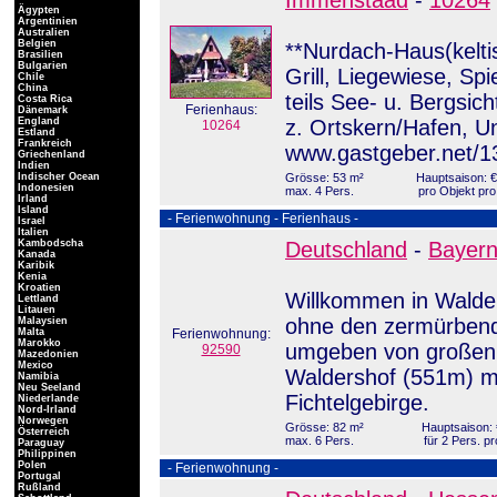
Immenstaad
-
10264
Ägypten
Argentinien
Australien
Belgien
**Nurdach-Haus(keltis
Brasilien
Bulgarien
Grill, Liegewiese, Sp
Chile
China
teils See- u. Bergsi
Costa Rica
Ferienhaus:
Dänemark
England
z. Ortskern/Hafen, U
10264
Estland
Frankreich
www.gastgeber.net/1
Griechenland
Indien
Indischer Ocean
Grösse: 53 m²
Hauptsaison: €
Indonesien
max. 4 Pers.
pro Objekt pro
Irland
Island
- Ferienwohnung - Ferienhaus -
Israel
Italien
Kambodscha
Deutschland
-
Bayer
Kanada
Karibik
Kenia
Kroatien
Willkommen in Walder
Lettland
Litauen
ohne den zermürbend
Malaysien
Malta
Ferienwohnung:
Marokko
umgeben von großen 
92590
Mazedonien
Mexico
Waldershof (551m) mi
Namibia
Neu Seeland
Fichtelgebirge.
Niederlande
Nord-Irland
Norwegen
Grösse: 82 m²
Hauptsaison: 
Österreich
max. 6 Pers.
für 2 Pers. p
Paraguay
Philippinen
Polen
- Ferienwohnung -
Portugal
Rußland