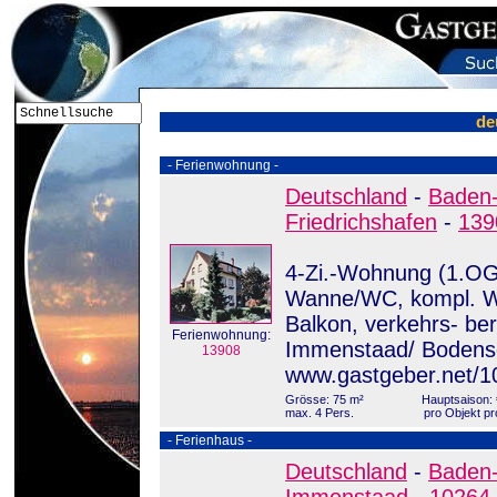
de
- Ferienwohnung -
Deutschland
-
Baden
Friedrichshafen
-
139
4-Zi.-Wohnung (1.OG)
Wanne/WC, kompl. 
Balkon, verkehrs- ber
Ferienwohnung:
Immenstaad/ Bodens
13908
www.gastgeber.net/1
Grösse: 75 m²
Hauptsaison: 
max. 4 Pers.
pro Objekt pr
- Ferienhaus -
Deutschland
-
Baden