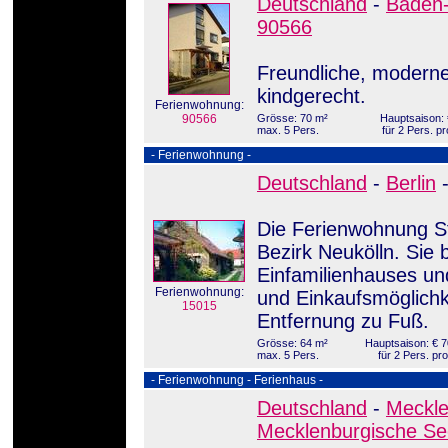
Deutschland
-
Baden
90566
Freundliche, moderne
kindgerecht.
Ferienwohnung:
90566
Grösse: 70 m²
Hauptsaison: 
max. 5 Pers.
für 2 Pers. p
- Ferienwohnung -
Deutschland
-
Berlin
Die Ferienwohnung St
Bezirk Neukölln. Sie 
Einfamilienhauses und
Ferienwohnung:
und Einkaufsmöglichke
15015
Entfernung zu Fuß.
Grösse: 64 m²
Hauptsaison: € 7
max. 5 Pers.
für 2 Pers. pr
- Ferienwohnung - Ferienhaus -
Deutschland
-
Meckl
Mecklenburgische Se