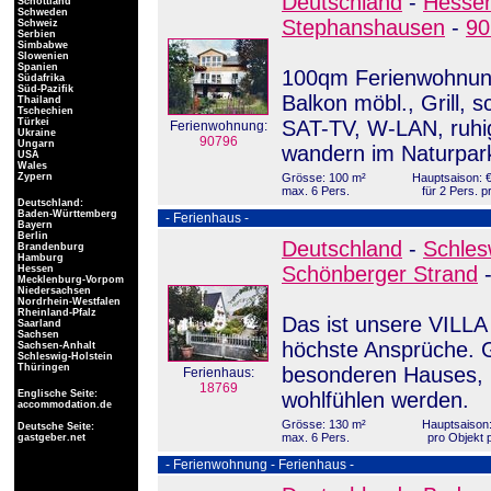
Deutschland
-
Hesse
Schottland
Schweden
Stephanshausen
-
90
Schweiz
Serbien
Simbabwe
Slowenien
Spanien
100qm Ferienwohnung 
Südafrika
Süd-Pazifik
Balkon möbl., Grill, 
Thailand
Tschechien
Türkei
SAT-TV, W-LAN, ruhi
Ferienwohnung:
Ukraine
90796
Ungarn
wandern im Naturpar
USA
Wales
Zypern
Grösse: 100 m²
Hauptsaison: €
max. 6 Pers.
für 2 Pers. p
Deutschland:
Baden-Württemberg
- Ferienhaus -
Bayern
Berlin
Deutschland
-
Schles
Brandenburg
Hamburg
Schönberger Strand
Hessen
Mecklenburg-Vorpom
Niedersachsen
Nordrhein-Westfalen
Rheinland-Pfalz
Das ist unsere VILLA
Saarland
Sachsen
höchste Ansprüche. 
Sachsen-Anhalt
Schleswig-Holstein
Thüringen
besonderen Hauses, i
Ferienhaus:
18769
Englische Seite:
wohlfühlen werden.
accommodation.de
Grösse: 130 m²
Hauptsaison:
Deutsche Seite:
max. 6 Pers.
pro Objekt 
gastgeber.net
- Ferienwohnung - Ferienhaus -