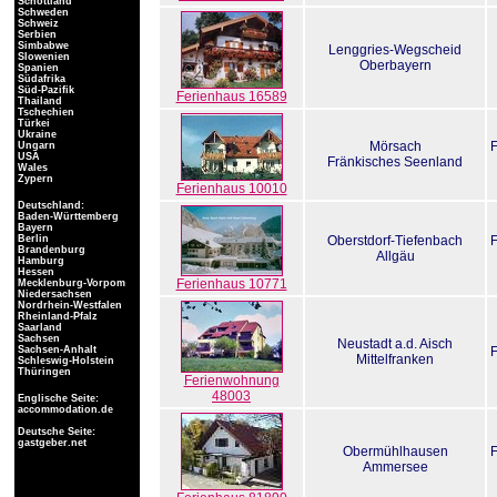
Schottland
Schweden
Schweiz
Serbien
Simbabwe
Lenggries-Wegscheid
Slowenien
Oberbayern
Spanien
Südafrika
Süd-Pazifik
Ferienhaus 16589
Thailand
Tschechien
Türkei
Ukraine
Mörsach
Ungarn
USA
Fränkisches Seenland
Wales
Zypern
Ferienhaus 10010
Deutschland:
Baden-Württemberg
Bayern
Berlin
Oberstdorf-Tiefenbach
Brandenburg
Allgäu
Hamburg
Hessen
Ferienhaus 10771
Mecklenburg-Vorpom
Niedersachsen
Nordrhein-Westfalen
Rheinland-Pfalz
Saarland
Sachsen
Neustadt a.d. Aisch
Sachsen-Anhalt
Mittelfranken
Schleswig-Holstein
Thüringen
Ferienwohnung
48003
Englische Seite:
accommodation.de
Deutsche Seite:
gastgeber.net
Obermühlhausen
Ammersee