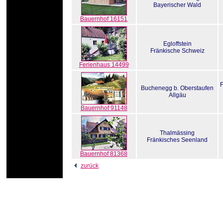
Bayerischer Wald
Bauernhof 16151
Egloffstein
Fränkische Schweiz
Ferienhaus 14499
Buchenegg b. Oberstaufen
Allgäu
Bauernhof 91148
Thalmässing
Fränkisches Seenland
Bauernhof 81368
zurück