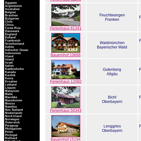
Ägypten
Argentinien
Australien
Belgien
Feuchtwangen
Brasilien
Bulgarien
Franken
Chile
China
Ferienhaus 81341
Costa Rica
Dänemark
England
Estland
Frankreich
Waldmünchen
Griechenland
Bayerischer Wald
Indien
Indischer Ocean
Indonesien
Bauernhof 10666
Irland
Island
Israel
Italien
Kambodscha
Gutenberg
Kanada
Allgäu
Karibik
Kenia
Ferienhaus 12060
Kroatien
Lettland
Litauen
Malaysien
Malta
Bichl
Marokko
Mazedonien
Oberbayern
Mexico
Namibia
Neu Seeland
Ferienhaus 50343
Niederlande
Nord-Irland
Norwegen
Österreich
Paraguay
Lenggries
Philippinen
Oberbayern
Polen
Portugal
Rußland
Bauernhof 15194