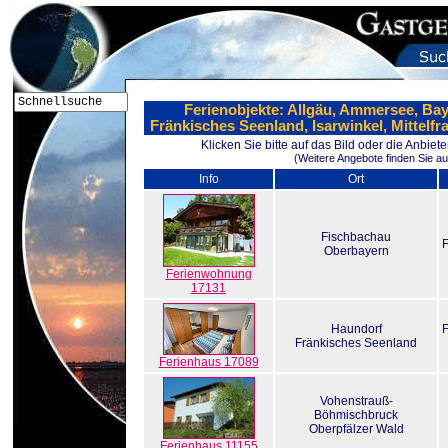
Ferienobjekte: Allgäu, Ammersee, Bay
Fränkisches Seenland, Isarwinkel, Mittelf
Klicken Sie bitte auf das Bild oder die Anbie
(Weitere Angebote finden Sie au
Info
Ort
Fischbachau
Oberbayern
Ferienwohnung
17131
Haundorf
Fränkisches Seenland
Ferienhaus 17089
Vohenstrauß-
Böhmischbruck
Oberpfälzer Wald
Ferienhaus 11155