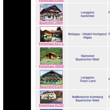
Ferienhaus 81890
Lenggries
Isarwinkel
Bauernhof 14909
Betzigau - Ortsteil Hochgreut
Allgäu
Ferienhaus 81571
Stamsried
Bayerischer Wald
Ferienhaus 48008
Lenggries
Tölzer Land
Bauernhof 81100
Waffenbrunn-Kolmberg
Bayerischer Wald
Ferienhaus 91292