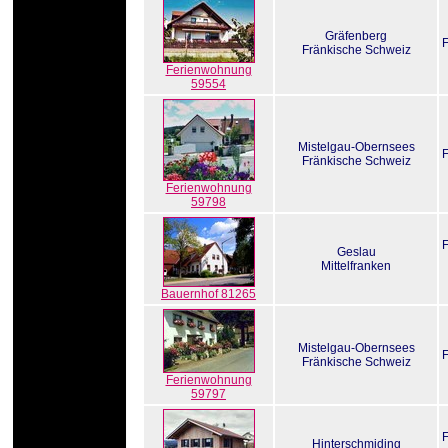
Gräfenberg
Fränkische Schweiz
Ferienwohnung
59554
Mistelgau-Obernsees
Fränkische Schweiz
Ferienwohnung
59798
Geslau
Mittelfranken
Bauernhof 81265
Mistelgau-Obernsees
Fränkische Schweiz
Ferienwohnung
59797
Hinterschmiding