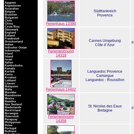
Ägypten
Argentinien
Australien
Südfrankreich
Belgien
Brasilien
Provence
Bulgarien
Chile
Ferienhaus 13390
China
Costa Rica
Dänemark
England
Estland
Frankreich
Cannes Umgebung
Griechenland
F
Côte d´Azur
Indien
Indischer Ocean
Indonesien
Ferienwohnung
Irland
14318
Island
Israel
Italien
Kambodscha
Kanada
Languedoc Provence
Karibik
Kenia
Camargue
Kroatien
Languedoc - Roussillon
Lettland
Litauen
Malaysien
Ferienhaus 14402
Malta
Marokko
Mazedonien
Mexico
Namibia
Neu Seeland
St. Nicolas des Eaux
Niederlande
F
Bretagne
Nord-Irland
Norwegen
Ferienwohnung
Österreich
Paraguay
14358
Philippinen
Polen
Portugal
Rußland