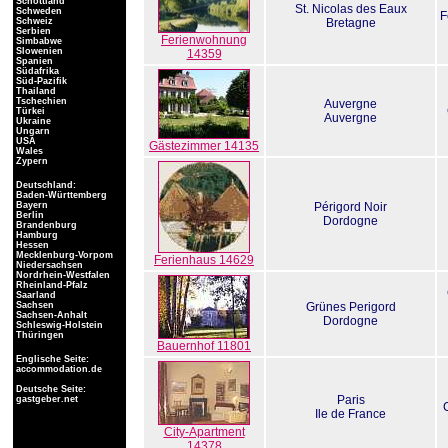
Schottland
St. Nicolas des Eaux
Schweden
F
Schweiz
Bretagne
Serbien
Ferienwohnung
Simbabwe
Slowenien
14359
Spanien
Südafrika
Süd-Pazifik
Thailand
Tschechien
Auvergne
Türkei
Auvergne
Ukraine
Ungarn
USA
Gästezimmer 14135
Wales
Zypern
Deutschland:
Baden-Württemberg
Bayern
Périgord Noir
Berlin
Dordogne
Brandenburg
Hamburg
Hessen
Mecklenburg-Vorpom
Ferienhaus 14629
Niedersachsen
Nordrhein-Westfalen
Rheinland-Pfalz
Saarland
Sachsen
Grünes Perigord
Sachsen-Anhalt
Dordogne
Schleswig-Holstein
Thüringen
Bauernhof 11801
Englische Seite:
accommodation.de
Deutsche Seite:
Paris
gastgeber.net
Ile de France
City-Apartment
14378