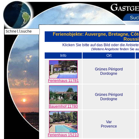
Ferienobjekte: Auvergne, Bretagne, Côt
Roussi
Klicken Sie bitte auf das Bild oder die Anbie
(Weitere Angebote finden Sie au
Info
Ort
Grünes Périgord
Dordogne
Ferienhaus 11781
Grünes Périgord
Dordogne
Bauernhof 11780
Var
Provence
Ferienhaus 15210