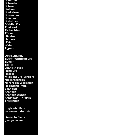
Schottland
Schweden
Schweiz
Serbien
Simbabwe
Slowenien
Spanien
Südafrika
Süd-Pazifik
Thailand
Tschechien
Türkei
Ukraine
Ungarn
USA
Wales
Zypern
Deutschland:
Baden-Württemberg
Bayern
Berlin
Brandenburg
Hamburg
Hessen
Mecklenburg-Vorpom
Niedersachsen
Nordrhein-Westfalen
Rheinland-Pfalz
Saarland
Sachsen
Sachsen-Anhalt
Schleswig-Holstein
Thüringen
Englische Seite:
accommodation.de
Deutsche Seite:
gastgeber.net