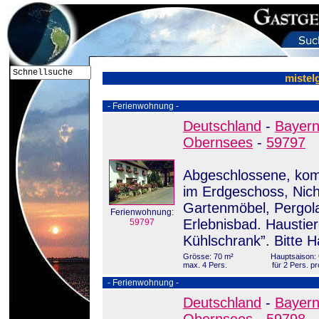
mistel
- Ferienwohnung -
Deutschland
-
Bayer
Obernsees
-
59797
Abgeschlossene, komp
im Erdgeschoss, Nich
Gartenmöbel, Pergol
Ferienwohnung:
Erlebnisbad. Haustier
59797
Kühlschrank”. Bitte 
Grösse: 70 m²
Hauptsaison: 
max. 4 Pers.
für 2 Pers. p
- Ferienwohnung -
Deutschland
-
Bayer