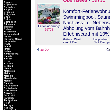
Obernsees
-
59798
Ägypten
Argentinien
Australien
Belgien
Komfort-Ferienwohnu
Brasilien
Bulgarien
Swimmingpool, Saun
Chile
China
Nachlass i.d. Nebens
Costa Rica
Dänemark
Ferienwohnung:
England
Abholung vom Bahnhof
Estland
59798
Frankreich
Erlebniscard mit 10%
Griechenland
Indien
Indischer Ocean
Grösse: 95 m²
Hauptsaison: 
Indonesien
max. 4 Pers.
für 2 Pers. p
Irland
Island
Israel
zurück
Italien
Kambodscha
Kanada
Karibik
Kenia
Kroatien
Lettland
Litauen
Malaysien
Malta
Marokko
Mazedonien
Mexico
Namibia
Neu Seeland
Niederlande
Nord-Irland
Norwegen
Österreich
Paraguay
Philippinen
Polen
Portugal
Rußland