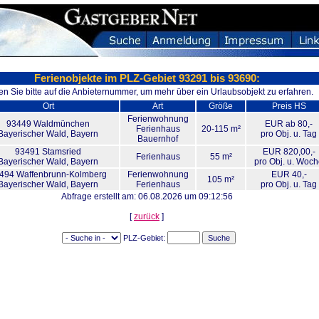
Ferienobjekte im PLZ-Gebiet 93291 bis 93690:
en Sie bitte auf die Anbieternummer, um mehr über ein Urlaubsobjekt zu erfahren.
Ort
Art
Größe
Preis HS
Ferienwohnung
93449
Waldmünchen
EUR ab 80,-
Ferienhaus
20-115 m²
Bayerischer Wald, Bayern
pro Obj. u. Tag
Bauernhof
93491
Stamsried
EUR 820,00,-
Ferienhaus
55 m²
Bayerischer Wald, Bayern
pro Obj. u. Woc
494
Waffenbrunn-Kolmberg
Ferienwohnung
EUR 40,-
105 m²
Bayerischer Wald, Bayern
Ferienhaus
pro Obj. u. Tag
Abfrage erstellt am: 06.08.2026 um 09:12:56
[
zurück
]
PLZ-Gebiet: