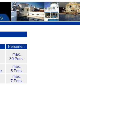
Personen
max.
30 Pers.
max.
he
5 Pers.
max.
7 Pers.