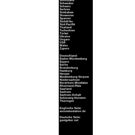
Schottland
Schweden
Schweiz
Serbien
Simbabwe
Slowenien
Spanien
Südafrika
Süd-Pazifik
Thailand
Tschechien
Türkei
Ukraine
Ungarn
USA
Wales
Zypern
Deutschland:
Baden-Württemberg
Bayern
Berlin
Brandenburg
Hamburg
Hessen
Mecklenburg-Vorpom
Niedersachsen
Nordrhein-Westfalen
Rheinland-Pfalz
Saarland
Sachsen
Sachsen-Anhalt
Schleswig-Holstein
Thüringen
Englische Seite:
accommodation.de
Deutsche Seite:
gastgeber.net