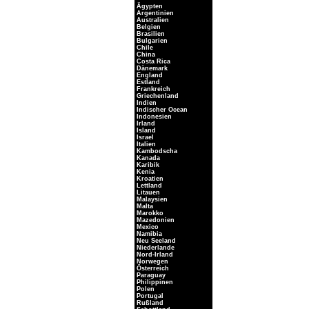
Ägypten
Argentinien
Australien
Belgien
Brasilien
Bulgarien
Chile
China
Costa Rica
Dänemark
England
Estland
Frankreich
Griechenland
Indien
Indischer Ocean
Indonesien
Irland
Island
Israel
Italien
Kambodscha
Kanada
Karibik
Kenia
Kroatien
Lettland
Litauen
Malaysien
Malta
Marokko
Mazedonien
Mexico
Namibia
Neu Seeland
Niederlande
Nord-Irland
Norwegen
Österreich
Paraguay
Philippinen
Polen
Portugal
Rußland