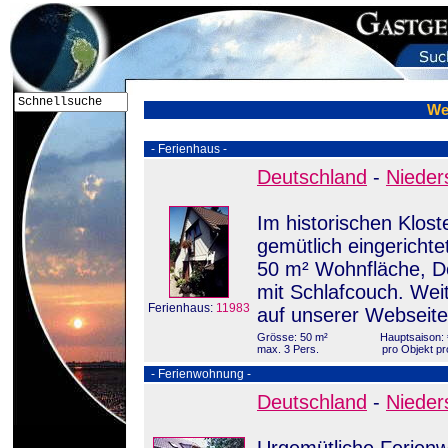
We
- Ferienhaus -
Deutschland
-
Nieder
Im historischen Klost
gemütlich eingerichte
50 m² Wohnfläche, D
mit Schlafcouch. Weit
Ferienhaus:
11983
auf unserer Webseite
Grösse: 50 m²
Hauptsaison: 
max. 3 Pers.
pro Objekt pr
- Ferienwohnung -
Deutschland
-
Nieder