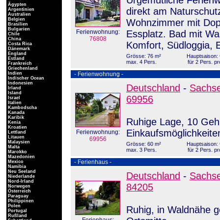
Urgemütliche Ferienw
Ägypten
direkt am Naturschutz
Argentinien
Australien
Belgien
Wohnzimmer mit Dop
Brasilien
Bulgarien
Ferienwohnung:
Essplatz. Bad mit W
Chile
76808
China
Komfort, Südloggia, Ei
Costa Rica
Dänemark
England
Grösse: 76 m²
Hauptsaison: 
Estland
max. 4 Pers.
für 2 Pers. p
Frankreich
Griechenland
Indien
- Ferienwohnung -
Indischer Ocean
Indonesien
Deutschland
-
Sachse
Irland
Island
69956
Israel
Italien
Kambodscha
Kanada
Karibik
Ruhige Lage, 10 Gehm
Kenia
Kroatien
Einkaufsmöglichkeiten
Ferienwohnung:
Lettland
Litauen
69956
Malaysien
Grösse: 60 m²
Hauptsaison: 
Malta
max. 3 Pers.
für 2 Pers. p
Marokko
Mazedonien
- Ferienhaus -
Mexico
Namibia
Neu Seeland
Deutschland
-
Sachse
Niederlande
Nord-Irland
84205
Norwegen
Österreich
Paraguay
Philippinen
Polen
Ruhig, in Waldnähe g
Portugal
Rußland