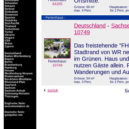
Ortsmitte.
Ferienhaus:
Schottland
Schweden
84205
Schweiz
Grösse: 60 m²
Hauptsaison: 
Serbien
max. 4 Pers.
für 2 Pers. p
Simbabwe
Slowenien
- Ferienhaus -
Spanien
Südafrika
Süd-Pazifik
Deutschland
-
Sachse
Thailand
Tschechien
10749
Türkei
Ukraine
Ungarn
USA
Wales
Das freistehende ”FH 
Zypern
Stadtrand von WR ne
Deutschland:
Baden-Württemberg
im Grünen. Haus und
Bayern
Ferienhaus:
Berlin
nutzen Gäste allein. 
Brandenburg
10749
Hamburg
Wanderungen und Aus
Hessen
Mecklenburg-Vorpom
Niedersachsen
Grösse: 54 m²
Hauptsaison: 
Nordrhein-Westfalen
max. 3 Pers.
für 2 Pers. p
Rheinland-Pfalz
Saarland
Sachsen
zurück
Sachsen-Anhalt
Schleswig-Holstein
Thüringen
Englische Seite:
accommodation.de
Deutsche Seite:
gastgeber.net