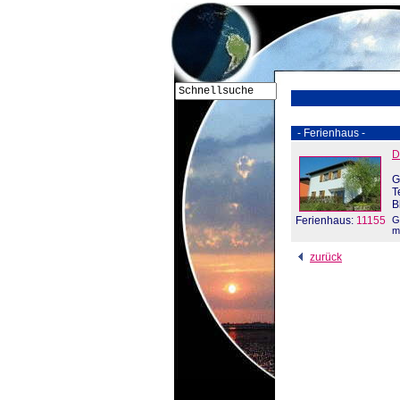
- Ferienhaus -
D
G
T
B
Ferienhaus:
11155
G
m
zurück