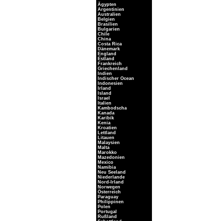
Ägypten
Argentinien
Australien
Belgien
Brasilien
Bulgarien
Chile
China
Costa Rica
Dänemark
England
Estland
Frankreich
Griechenland
Indien
Indischer Ocean
Indonesien
Irland
Island
Israel
Italien
Kambodscha
Kanada
Karibik
Kenia
Kroatien
Lettland
Litauen
Malaysien
Malta
Marokko
Mazedonien
Mexico
Namibia
Neu Seeland
Niederlande
Nord-Irland
Norwegen
Österreich
Paraguay
Philippinen
Polen
Portugal
Rußland