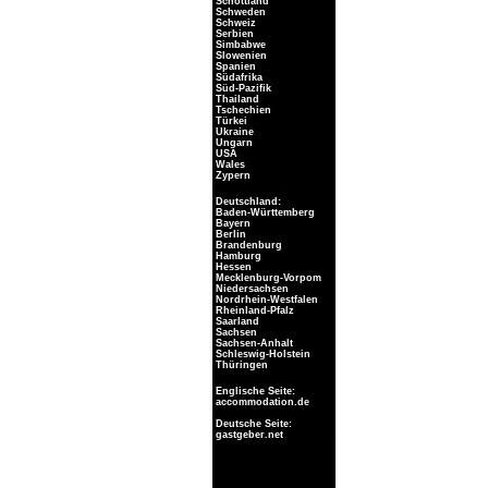
Schottland
Schweden
Schweiz
Serbien
Simbabwe
Slowenien
Spanien
Südafrika
Süd-Pazifik
Thailand
Tschechien
Türkei
Ukraine
Ungarn
USA
Wales
Zypern
Deutschland:
Baden-Württemberg
Bayern
Berlin
Brandenburg
Hamburg
Hessen
Mecklenburg-Vorpom
Niedersachsen
Nordrhein-Westfalen
Rheinland-Pfalz
Saarland
Sachsen
Sachsen-Anhalt
Schleswig-Holstein
Thüringen
Englische Seite:
accommodation.de
Deutsche Seite:
gastgeber.net