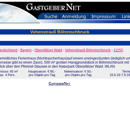
Vohenstrauß Böhmischbruck
eutschland
-
Bayern
-
Oberpfälzer Wald
-
Vohenstrauß-Böhmischbruck
-
11155
emütliches Ferienhaus (Nichtraucherhaus)auf einem uneingezäunten (lediglich um
errasse gibt es einen Zaun), 500 m² großen Hanggrundstück in Böhmischbruck mit
lick über den Pfreimd-Stausee in den Naturpark Oberpfälzer Wald. WLAN.
rösse: 65 m²
Hauptsaison: € 80,-
Nebensaison: € 50,-
Termi
ax. 4 Pers.
pro Objekt pro Tag
pro Objekt pro Tag
15.6.19-7.9.19