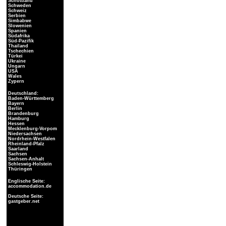
Schottland
Schweden
Schweiz
Serbien
Simbabwe
Slowenien
Spanien
Südafrika
Süd-Pazifik
Thailand
Tschechien
Türkei
Ukraine
Ungarn
USA
Wales
Zypern
Deutschland:
Baden-Württemberg
Bayern
Berlin
Brandenburg
Hamburg
Hessen
Mecklenburg-Vorpom
Niedersachsen
Nordrhein-Westfalen
Rheinland-Pfalz
Saarland
Sachsen
Sachsen-Anhalt
Schleswig-Holstein
Thüringen
Englische Seite:
accommodation.de
Deutsche Seite:
gastgeber.net