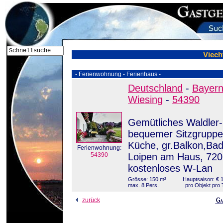
Viech
- Ferienwohnung - Ferienhaus -
Deutschland
-
Bayer
Wiesing
-
54390
Gemütliches Waldler
bequemer Sitzgruppe
Küche, gr.Balkon,B
Ferienwohnung:
54390
Loipen am Haus, 720
kostenloses W-Lan
Grösse: 150 m²
Hauptsaison: € 1
max. 8 Pers.
pro Objekt pro 
zurück