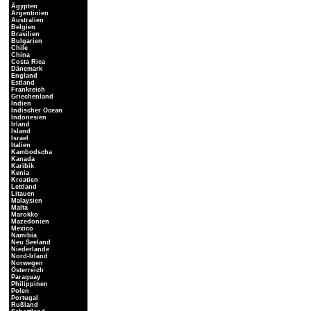
Ägypten
Argentinien
Australien
Belgien
Brasilien
Bulgarien
Chile
China
Costa Rica
Dänemark
England
Estland
Frankreich
Griechenland
Indien
Indischer Ocean
Indonesien
Irland
Island
Israel
Italien
Kambodscha
Kanada
Karibik
Kenia
Kroatien
Lettland
Litauen
Malaysien
Malta
Marokko
Mazedonien
Mexico
Namibia
Neu Seeland
Niederlande
Nord-Irland
Norwegen
Österreich
Paraguay
Philippinen
Polen
Portugal
Rußland