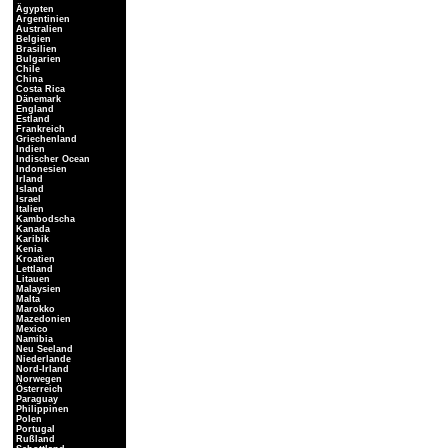
Ägypten
Argentinien
Australien
Belgien
Brasilien
Bulgarien
Chile
China
Costa Rica
Dänemark
England
Estland
Frankreich
Griechenland
Indien
Indischer Ocean
Indonesien
Irland
Island
Israel
Italien
Kambodscha
Kanada
Karibik
Kenia
Kroatien
Lettland
Litauen
Malaysien
Malta
Marokko
Mazedonien
Mexico
Namibia
Neu Seeland
Niederlande
Nord-Irland
Norwegen
Österreich
Paraguay
Philippinen
Polen
Portugal
Rußland