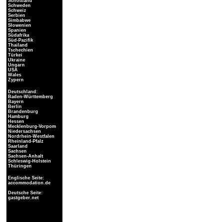
Schottland
Schweden
Schweiz
Serbien
Simbabwe
Slowenien
Spanien
Südafrika
Süd-Pazifik
Thailand
Tschechien
Türkei
Ukraine
Ungarn
USA
Wales
Zypern
Deutschland:
Baden-Württemberg
Bayern
Berlin
Brandenburg
Hamburg
Hessen
Mecklenburg-Vorpom
Niedersachsen
Nordrhein-Westfalen
Rheinland-Pfalz
Saarland
Sachsen
Sachsen-Anhalt
Schleswig-Holstein
Thüringen
Englische Seite:
accommodation.de
Deutsche Seite:
gastgeber.net