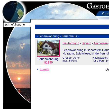
- Ferienwohnung - Ferienhaus -
Deutschland
-
Bayern
-
Ammersee
Ferienwohnung in separatem Haus
Hofraum, Spielwiese, kinderfreun
Grösse: 70 m²
Hauptsaison: 
Ferienwohnung:
max. 5 Pers.
für 2 Pers. p
81890
zurück