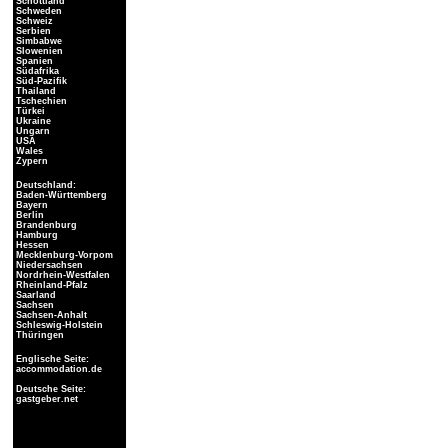
Schottland
Schweden
Schweiz
Serbien
Simbabwe
Slowenien
Spanien
Südafrika
Süd-Pazifik
Thailand
Tschechien
Türkei
Ukraine
Ungarn
USA
Wales
Zypern
Deutschland:
Baden-Württemberg
Bayern
Berlin
Brandenburg
Hamburg
Hessen
Mecklenburg-Vorpom
Niedersachsen
Nordrhein-Westfalen
Rheinland-Pfalz
Saarland
Sachsen
Sachsen-Anhalt
Schleswig-Holstein
Thüringen
Englische Seite:
accommodation.de
Deutsche Seite:
gastgeber.net