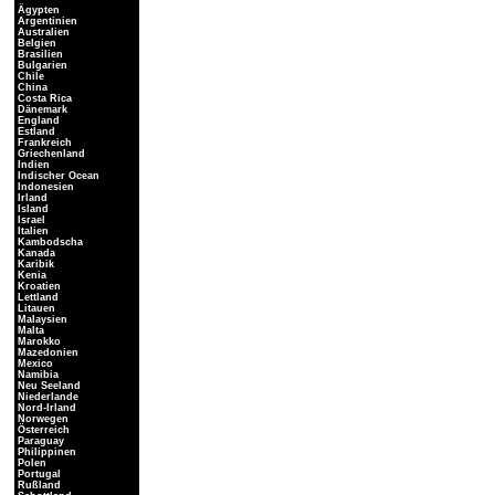
Ägypten
Argentinien
Australien
Belgien
Brasilien
Bulgarien
Chile
China
Costa Rica
Dänemark
England
Estland
Frankreich
Griechenland
Indien
Indischer Ocean
Indonesien
Irland
Island
Israel
Italien
Kambodscha
Kanada
Karibik
Kenia
Kroatien
Lettland
Litauen
Malaysien
Malta
Marokko
Mazedonien
Mexico
Namibia
Neu Seeland
Niederlande
Nord-Irland
Norwegen
Österreich
Paraguay
Philippinen
Polen
Portugal
Rußland