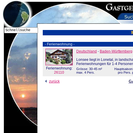
- Ferienwohnung -
Deutschland
-
Baden-Württemberg
Lonsee liegt in Lonetal, in landsc
Ferienwohnungen für 1-4 Persone
Ferienwohnung:
Grösse: 30-45 m²
Hauptsaison:
26110
max. 4 Pers.
pro Pers. 
zurück