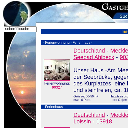
In
- Ferienwohnung - Ferienhaus -
Deutschland
-
Meckl
Seebad Ahlbeck
-
90
Unser Haus -Am Meer-
der Seebrücke, gege
des Kurplatzes, eine 
Ferienwohnung:
90327
und steinfreien, ca. 
Grösse: 30-50 m²
Hauptsaison:
max. 6 Pers.
pro Objekt
- Ferienhaus -
Deutschland
-
Meckl
Loissin
-
13918