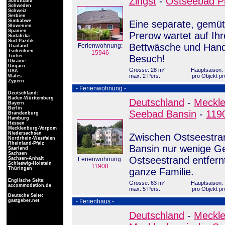
Zingst
-
Ostseebad P
Schottland
Schweden
Schweiz
Serbien
Simbabwe
Eine separate, gemü
Slowenien
Spanien
Prerow wartet auf Ihr
Südafrika
Süd-Pazifik
Bettwäsche und Handt
Ferienwohnung:
Thailand
Tschechien
15946
Türkei
Besuch!
Ukraine
Ungarn
Grösse: 28 m²
Hauptsaison: 
USA
max. 2 Pers.
pro Objekt pr
Wales
Zypern
- Ferienwohnung -
Deutschland:
Baden-Württemberg
Deutschland
-
Meckl
Bayern
Berlin
Seebad Bansin
-
119
Brandenburg
Hamburg
Hessen
Mecklenburg-Vorpom
Niedersachsen
Zwischen Ostseestran
Nordrhein-Westfalen
Rheinland-Pfalz
Bansin nur wenige G
Saarland
Sachsen
Ostseestrand entfern
Sachsen-Anhalt
Ferienwohnung:
Schleswig-Holstein
11908
Thüringen
ganze Familie.
Englische Seite:
Grösse: 63 m²
Hauptsaison: 
accommodation.de
max. 5 Pers.
pro Objekt pr
Deutsche Seite:
gastgeber.net
- Ferienhaus -
Deutschland
-
Meckl