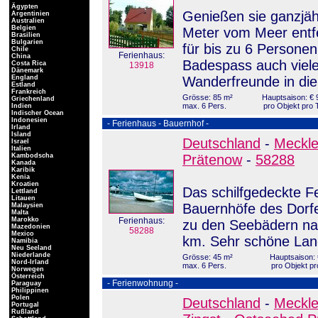
Ägypten
Genießen sie ganzjäh
Argentinien
Australien
Belgien
Meter vom Meer entf
Brasilien
Bulgarien
für bis zu 6 Persone
Chile
Ferienhaus:
China
Badespass auch viele
Costa Rica
13918
Dänemark
England
Wanderfreunde in di
Estland
Frankreich
Grösse: 85 m²
Hauptsaison: € 
Griechenland
max. 6 Pers.
pro Objekt pro 
Indien
Indischer Ocean
Indonesien
- Ferienhaus - Bauernhof -
Irland
Island
Deutschland
-
Meckl
Israel
Italien
Kambodscha
Prätenow
-
58288
Kanada
Karibik
Kenia
Kroatien
Das schilfgedeckte F
Lettland
Litauen
Bauernhöfe des Dorfes
Malaysien
Malta
Marokko
Ferienhaus:
zu den Seebädern nac
Mazedonien
58288
Mexico
km. Sehr schöne Lan
Namibia
Neu Seeland
Niederlande
Grösse: 45 m²
Hauptsaison: 
Nord-Irland
max. 6 Pers.
pro Objekt pr
Norwegen
Österreich
- Ferienwohnung -
Paraguay
Philippinen
Polen
Deutschland
-
Meckl
Portugal
Rußland