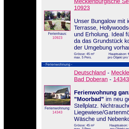
Mecklenburgische Se
10923
Unser Bungalow mit i
Terrasse, Hollywoodsc
und Erholung. Ideal f
Ferienhaus:
10923
da das Grundstück kom
der Umgebung vorha
Grösse: 45 m²
Hauptsaison: €
max. 5 Pers.
pro Objekt pr
- Ferienwohnung -
Deutschland
-
Meckl
Bad Doberan
-
14343
Ferienwohnung ganz
”Moorbad”
im neu g
Stellplatz. Nichtrauc
Ferienwohnung:
Liegewiese/Gartenmöbe
14343
Wäsche und Nebenkos
Grösse: 45 m²
Hauptsaison: 
max. 3 Pers.
pro Objekt pr