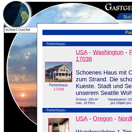
Pac
- Ferienhaus -
USA
-
Washington
-
P
17038
Schoenes Haus mit O
zum Strand. Die sch
Kueste. Stadt und Se
Ferienhaus:
17038
unserem Seattle Woh
Grösse: 150 m²
Hauptsaison: US
max. 10 Pers.
pro Objekt pr
- Ferienhaus -
USA
-
Oregon
-
Nord