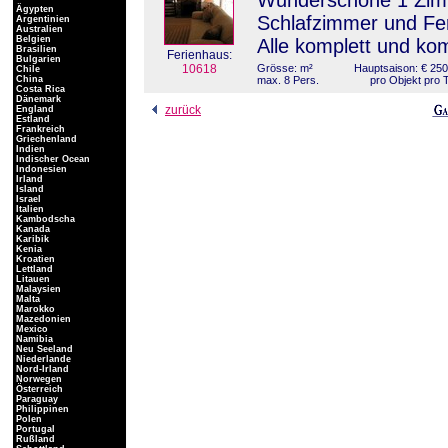
Wunderschöne 1 Zimm
Ägypten
Schlafzimmer und Fer
Argentinien
Australien
Belgien
Alle komplett und kom
Brasilien
Ferienhaus:
Bulgarien
10618
Grösse: m²
Hauptsaison: € 250
Chile
China
max. 8 Pers.
pro Objekt pro 
Costa Rica
Dänemark
zurück
England
Estland
Frankreich
Griechenland
Indien
Indischer Ocean
Indonesien
Irland
Island
Israel
Italien
Kambodscha
Kanada
Karibik
Kenia
Kroatien
Lettland
Litauen
Malaysien
Malta
Marokko
Mazedonien
Mexico
Namibia
Neu Seeland
Niederlande
Nord-Irland
Norwegen
Österreich
Paraguay
Philippinen
Polen
Portugal
Rußland