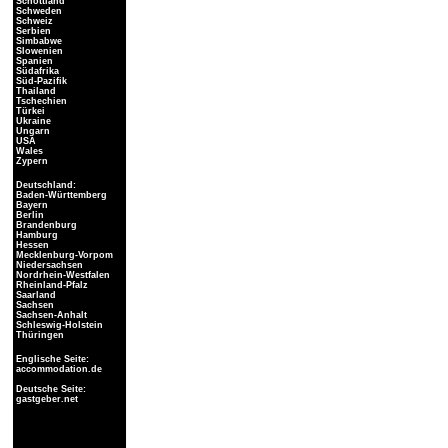
Schottland
Schweden
Schweiz
Serbien
Simbabwe
Slowenien
Spanien
Südafrika
Süd-Pazifik
Thailand
Tschechien
Türkei
Ukraine
Ungarn
USA
Wales
Zypern
Deutschland:
Baden-Württemberg
Bayern
Berlin
Brandenburg
Hamburg
Hessen
Mecklenburg-Vorpom
Niedersachsen
Nordrhein-Westfalen
Rheinland-Pfalz
Saarland
Sachsen
Sachsen-Anhalt
Schleswig-Holstein
Thüringen
Englische Seite:
accommodation.de
Deutsche Seite:
gastgeber.net