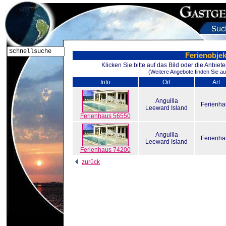
Ferienobjek
Klicken Sie bitte auf das Bild oder die Anbie
(Weitere Angebote finden Sie au
Info
Ort
Art
Anguilla
Ferienha
Leeward Island
Ferienhaus 56550
Anguilla
Ferienha
Leeward Island
Ferienhaus 74200
zurück