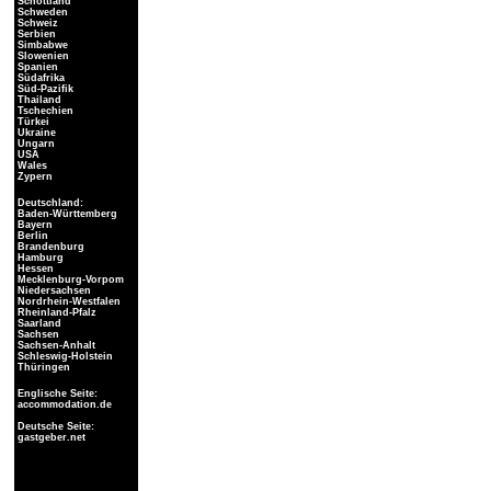
Schottland
Schweden
Schweiz
Serbien
Simbabwe
Slowenien
Spanien
Südafrika
Süd-Pazifik
Thailand
Tschechien
Türkei
Ukraine
Ungarn
USA
Wales
Zypern
Deutschland:
Baden-Württemberg
Bayern
Berlin
Brandenburg
Hamburg
Hessen
Mecklenburg-Vorpom
Niedersachsen
Nordrhein-Westfalen
Rheinland-Pfalz
Saarland
Sachsen
Sachsen-Anhalt
Schleswig-Holstein
Thüringen
Englische Seite:
accommodation.de
Deutsche Seite:
gastgeber.net