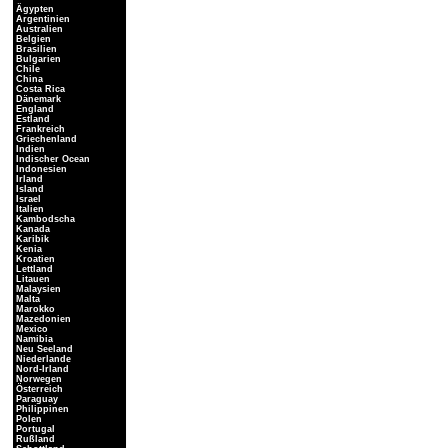
Ägypten
Argentinien
Australien
Belgien
Brasilien
Bulgarien
Chile
China
Costa Rica
Dänemark
England
Estland
Frankreich
Griechenland
Indien
Indischer Ocean
Indonesien
Irland
Island
Israel
Italien
Kambodscha
Kanada
Karibik
Kenia
Kroatien
Lettland
Litauen
Malaysien
Malta
Marokko
Mazedonien
Mexico
Namibia
Neu Seeland
Niederlande
Nord-Irland
Norwegen
Österreich
Paraguay
Philippinen
Polen
Portugal
Rußland