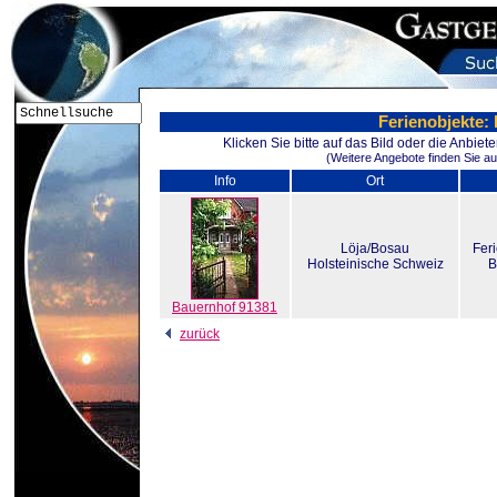
Ferienobjekte:
Klicken Sie bitte auf das Bild oder die Anbie
(Weitere Angebote finden Sie au
Info
Ort
Löja/Bosau
Fer
Holsteinische Schweiz
B
Bauernhof 91381
zurück