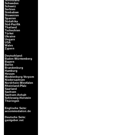
Schottland
Schweden
Schweiz
Serbien
Simbabwe
Slowenien
Spanien
Südafrika
Süd-Pazifik
Thailand
Tschechien
Türkei
Ukraine
Ungarn
USA
Wales
Zypern
Deutschland:
Baden-Württemberg
Bayern
Berlin
Brandenburg
Hamburg
Hessen
Mecklenburg-Vorpom
Niedersachsen
Nordrhein-Westfalen
Rheinland-Pfalz
Saarland
Sachsen
Sachsen-Anhalt
Schleswig-Holstein
Thüringen
Englische Seite:
accommodation.de
Deutsche Seite:
gastgeber.net