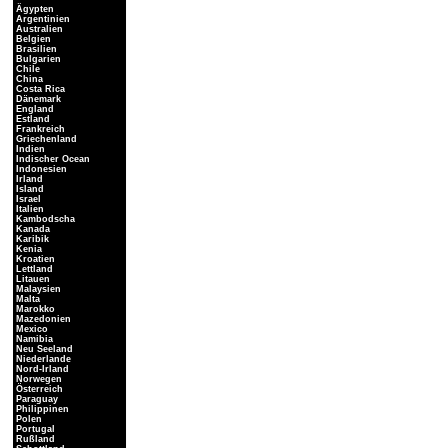
Ägypten
Argentinien
Australien
Belgien
Brasilien
Bulgarien
Chile
China
Costa Rica
Dänemark
England
Estland
Frankreich
Griechenland
Indien
Indischer Ocean
Indonesien
Irland
Island
Israel
Italien
Kambodscha
Kanada
Karibik
Kenia
Kroatien
Lettland
Litauen
Malaysien
Malta
Marokko
Mazedonien
Mexico
Namibia
Neu Seeland
Niederlande
Nord-Irland
Norwegen
Österreich
Paraguay
Philippinen
Polen
Portugal
Rußland