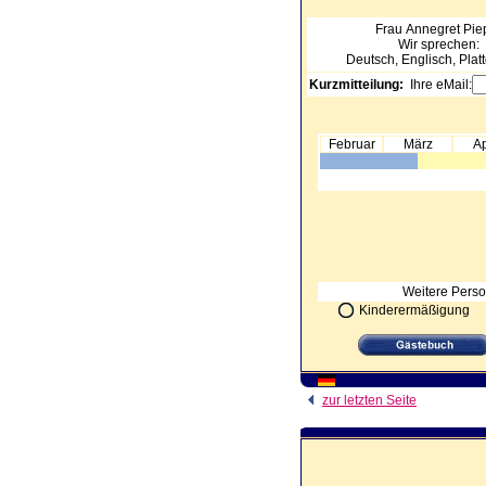
Frau Annegret
Pie
Wir sprechen:
Deutsch, Englisch, Plat
Kurzmitteilung:
Ihre eMail:
Februar
März
Ap
Weitere Perso
Kinderermäßigung
zur letzten Seite