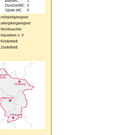
Bad/WC:
1
Dusche/WC:
0
Gäste-WC:
0
rollstuhlgeeignet
allergikergeeignet
Nichtraucher
Haustiere n. V.
Kinderbett
Zustellbett