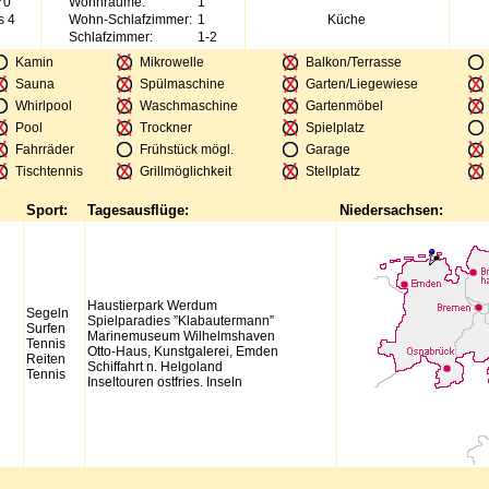
70
Wohnräume:
1
s 4
Wohn-Schlafzimmer:
1
Küche
Schlafzimmer:
1-2
Kamin
Mikrowelle
Balkon/Terrasse
Sauna
Spülmaschine
Garten/Liegewiese
Whirlpool
Waschmaschine
Gartenmöbel
Pool
Trockner
Spielplatz
Fahrräder
Frühstück mögl.
Garage
Tischtennis
Grillmöglichkeit
Stellplatz
Sport:
Tagesausflüge:
Niedersachsen:
Haustierpark Werdum
Segeln
Spielparadies ”Klabautermann”
Surfen
Marinemuseum Wilhelmshaven
Tennis
Otto-Haus, Kunstgalerei, Emden
Reiten
Schiffahrt n. Helgoland
Tennis
Inseltouren ostfries. Inseln