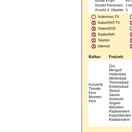
Größe in qm:
45-
Anzahl Personen:
2 bi
Anzahl d. Objekte:
3
Antennen-TV
Kabel/SAT-TV
Video/DVD
Radio/HiFi
Telefon
Internet
Kultur:
Freizeit:
Zoo
Minigolf
Hallenbad
Wellenbad
Thermalbad
Konzerte
Erlebnisbad
Theater
Strand
Kino
Sauna
Museen
Solarium
Kino
Angeln
Wandern
Radwandern
Kutschfahrten
Radwandern