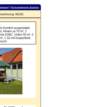
wohnung
|
Ferienwohnung drucken
enwohnung: 90291
:
m Komfort ausgestattet.
 Hinten ca 70 m², 2
che D/WC. Unten 50 m², 2
², 1 SZ mit Doppelbett,
couch.