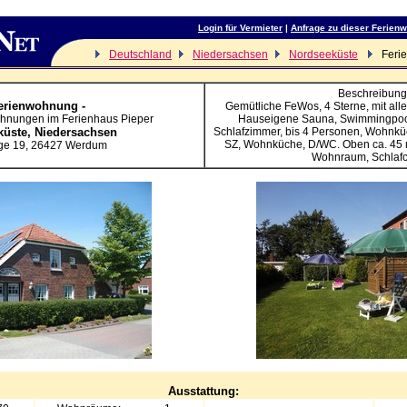
Login für Vermieter
|
Anfrage zu dieser Ferien
Deutschland
Niedersachsen
Nordseeküste
Feri
Beschreibung
erienwohnung -
Gemütliche FeWos, 4 Sterne, mit alle
ohnungen im Ferienhaus Pieper
Hauseigene Sauna, Swimmingpool.
küste,
Niedersachsen
Schlafzimmer, bis 4 Personen, Wohnkü
SZ, Wohnküche, D/WC. Oben ca. 45 m
ge 19
,
26427
Werdum
Wohnraum, Schlaf
Ausstattung: