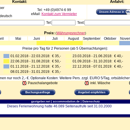
Kontakt:
Anfahrt:
per
Tel: +49 (0)4974-6 99
eMail:
Kontakt zum Vermieter
tdeutsch
Tel:
Text:
Preis:
Währungsrechner
(
)
ril
Mai
Juni
Juli
August
September
Oktober
Nove
Preise pro Tag für 2 Personen (ab 5 Übernachtungen):
01.02.2018 - 22.03.2018: € 35,-
23.03.2018 - 21.06.2018: € 40,-
22.06.2018 - 31.08.2018: € 50,-
01.09.2018 - 31.10.2018: € 40,-
01.11.2018 - 21.12.2018: € 35,-
22.12.2018 - 07.01.2019: € 40,-
08.01.2019 - 31.01.2019: € 35,-
nen nur noch 2,- €. Optionale Kosten: Weitere Pers. zzgl. EURO 5/Tag, ortsüblicher
Pauschalangebote
inkl. Wäsche
gastgeber.net
|
accommodation.de
|
Datenschutz
Dieses Ferienwohnung hatte 46.089 Seitenaufrufe seit 31.03.2000