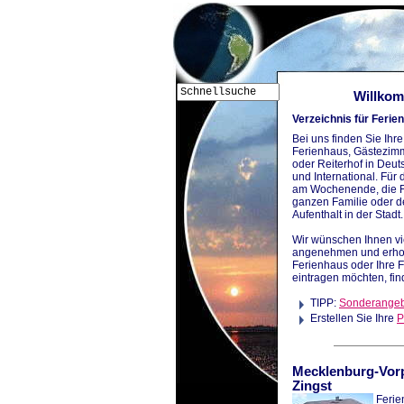
Willkom
Verzeichnis für Feri
Bei uns finden Sie Ih
Ferienhaus, Gästezim
oder Reiterhof in Deu
und International. Für
am Wochenende, die Fe
ganzen Familie oder d
Aufenthalt in der Stadt.
Wir wünschen Ihnen vi
angenehmen und erhol
Ferienhaus oder Ihre 
eintragen möchten, fin
TIPP:
Sonderange
Erstellen Sie Ihre
P
Mecklenburg-Vo
Zingst
Ferie