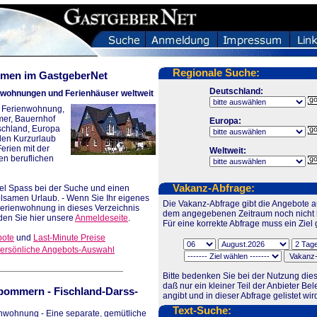
Regionale Suche:
men im GastgeberNet
Deutschland:
enwohnungen und Ferienhäuser weltweit
re Ferienwohnung,
mer, Bauernhof
Europa:
tschland, Europa
 den Kurzurlaub
rien mit der
Weltweit:
en beruflichen
Vakanz-Abfrage:
el Spass bei der Suche und einen
samen Urlaub. - Wenn Sie Ihr eigenes
Die Vakanz-Abfrage gibt die Angebote au
Ferienwohnung in dieses Verzeichnis
dem angegebenen Zeitraum noch nicht b
den Sie hier unsere
Anmeldeseite
.
Für eine korrekte Abfrage muss ein Ziel 
bote
und
Last-Minute Preise
ersönliche Angebots-Auswahl
Bitte bedenken Sie bei der Nutzung dies
daß nur ein kleiner Teil der Anbieter Be
rpommern
-
Fischland-Darss-
angibt und in dieser Abfrage gelistet wir
Text-Suche:
nwohnung - Eine separate, gemütliche