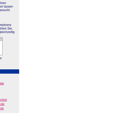
Ihren
eer lassen
gesucht
 mehrere
hlen Sie,
leichzeitig
en
tte
erNet
bote
ote