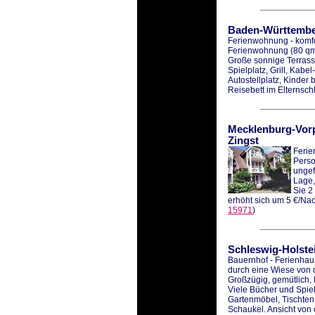
Baden-Württemb
Ferienwohnung - komfo
Ferienwohnung (80 qm)
Große sonnige Terrass
Spielplatz, Grill, Kabe
Autostellplatz, Kinder 
Reisebett im Elternschl
Mecklenburg-Vo
Zingst
Ferie
Perso
ungef
Lage,
Sie 2
erhöht sich um 5 €/Nach
15971
)
Schleswig-Holste
Bauernhof - Ferienhaus
durch eine Wiese von 
Großzügig, gemütlich, l
Viele Bücher und Spiel
Gartenmöbel, Tischtenni
Schaukel. Ansicht von 