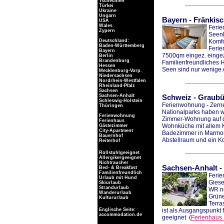
Tschechien
Türkei
Ukraine
Ungarn
Bayern
-
Fränkis
USA
Wales
Ferie
Zypern
Seenl
Deutschland:
Komfo
Baden-Württemberg
Ferie
Bayern
7500qm eingez. eingez
Berlin
Brandenburg
Familienfreundliches 
Hessen
Seen sind nur wenige 
Mecklenburg-Vorp.
Niedersachsen
Nordrhein-Westfalen
Rheinland-Pfalz
Sachsen
Sachsen-Anhalt
Schweiz
-
Graub
Schleswig-Holstein
Ferienwohnung - Zern
Thüringen
Nationalparks haben w
Ferienwohnung
Zimmer-Wohnung auf d
Ferienhaus
Wohnküche mit allem K
Gästezimmer
City-Apartment
Badezimmer in Marmor
Bauernhof
Abstellraum und ein Ko
Reiterhof
Rollstuhlgeeignet
Allergikergeeignet
Nichtraucher
Sachsen-Anhalt
-
Bed- & Breakfast
Familienfreundlich
Ferie
Urlaub mit Hund
Giese
Skiurlaub
Strandurlaub
WR ne
Wanderurlaub
Grüne
Kultururlaub
Terra
Englische Seite:
ist als Ausgangspunkt
accommodation.de
geeignet
(
Ferienhaus