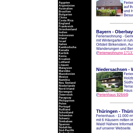
Ferie
Ägypten
Argentinien
auf I
Australien
und H
Brasilien
Bulgarien
Besu
China
Costa Rica
England
Frankreich
Griechenland
Bayern
-
Oberbay
Indien
Indonesien
Ferienwohnung - Gemü
Irland
mit Wintergarten in ruh
Israel
Ortsteil Birkenstein, A
Italien
Kambodscha
Wanderungen und Ber
Kanada
(
Ferienwohnung 1713
Karibik
Kenia
Kroatien
Lettland
Litauen
Malaysien
Niedersachsen
-
Marokko
Ferie
Mazedonien
Mexico
Holzb
Namibia
Südha
Neu Seeland
Niederlande
Terra
Nord-Irland
Haus 
Norwegen
(
Ferienhaus 92644
)
Österreich
Paraguay
Philippinen
Polen
Portugal
Rußland
Thüringen
-
Thüri
Schottland
Ferienhaus - 11.000 m
Schweden
Schweiz
mit 6 Häusern mitten i
Simbabwe
Wald! Nähere Informat
Spanien
Südafrika
auf unserer Webseite.
Süd-Pazifik