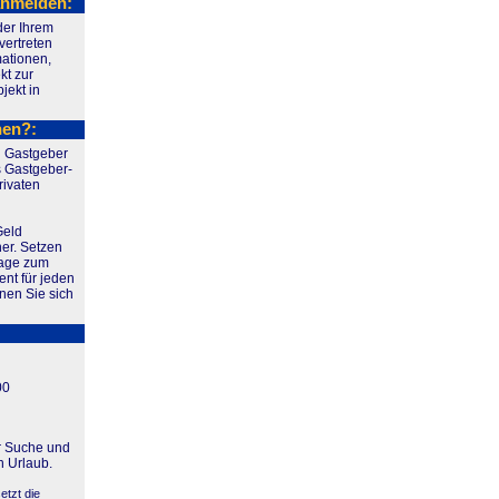
anmelden:
der Ihrem
vertreten
mationen,
kt zur
jekt in
nen?:
n Gastgeber
 Gastgeber-
rivaten
Geld
er. Setzen
page zum
nt für jeden
en Sie sich
00
r Suche und
 Urlaub.
etzt die