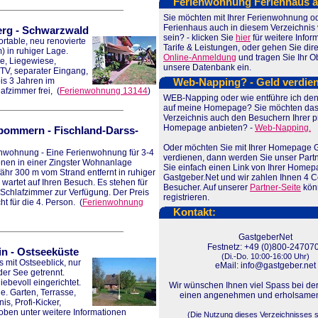
Ferienwohnung Ferienhaus 
Sie möchten mit Ihrer Ferienwohnung o
Ferienhaus auch in diesem Verzeichnis 
erg
-
Schwarzwald
sein? - klicken Sie
hier
für weitere Infor
rtable, neu renovierte
Tarife & Leistungen, oder gehen Sie dire
 in ruhiger Lage.
Online-Anmeldung
und tragen Sie Ihr Ob
e, Liegewiese,
unsere Datenbank ein.
l-TV, separater Eingang,
bis 3 Jahren im
Web-Napping? - Geld verdie
afzimmer frei,
(
Ferienwohnung 13144
)
WEB-Napping oder wie entführe ich de
auf meine Homepage? Sie möchten das
Verzeichnis auch den Besuchern Ihrer p
Homepage anbieten? -
Web-Napping.
rpommern
-
Fischland-Darss-
Oder möchten Sie mit Ihrer Homepage 
nwohnung - Eine Ferienwohnung für 3-4
verdienen, dann werden Sie unser Partn
nen in einer Zingster Wohnanlage
Sie einfach einen Link von Ihrer Home
ähr 300 m vom Strand entfernt in ruhiger
Gastgeber.Net und wir zahlen Ihnen 4 Ce
 wartet auf Ihren Besuch. Es stehen für
Besucher. Auf unserer
Partner-Seite
könn
 Schlafzimmer zur Verfügung. Der Preis
registrieren.
t für die 4. Person.
(
Ferienwohnung
Kontakt:
GastgeberNet
Festnetz: +49 (0)800-24707
in
-
Ostseeküste
(Di.-Do. 10:00-16:00 Uhr)
 mit Ostseeblick, nur
eMail: info@gastgeber.net
der See getrennt.
iebevoll eingerichtet.
Wir wünschen Ihnen viel Spass bei de
e. Garten, Terrasse,
einen angenehmen und erholsamen
s, Profi-Kicker,
oben unter weitere Informationen
(Die Nutzung dieses Verzeichnisses s