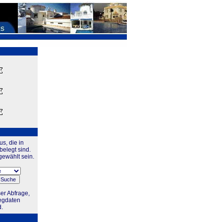
s, die in
elegt sind.
gewählt sein.
er Abfrage,
legdaten
d.