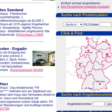
Einfach einmal ausprobieren ...
Ihre Persönliche Angebots-Auswahl
ches Seenland
nhaus - Fränkisches
Suche nach Postleitzahlen:
and/Altmühltal. 1
rtferienwohnungen ab 82,00€ 1
nhaus-ab 137€ eigener Angelweiher
PLZ-Gebiet:
. Hundewiese - Agiltity Parcour
Haus - Wald/Wiesen angrenzend. Alle
Click & Find:
Autominute
(
Ferienhaus 17089
)
ünden
-
Engadin
ez am Eingang des
ir eine schöne 2-
em 2. Stock. Arven-
omfort, Schlafzimmer,
 mit Sprudelbad.
rridor.
(
Ferienwohnung 56180
)
Harz
nhaus - Das freistehende ”FH
la****” befindet sich am Stadtrand von
Suche nach Angebotsnumme
ben dem Haus des Vermieters direkt im
n. Haus und Grundstück mit
sse/Liegewiese nutzen Gäste allein. FH
Angebotsnummer:
 für Wanderungen und Ausflüge bestens
 10749
)