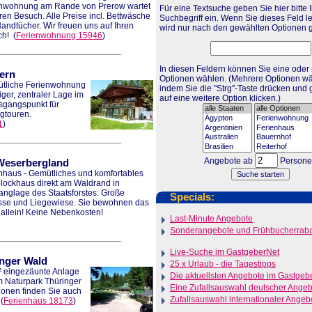
nwohnung am Rande von Prerow wartet
Für eine Textsuche geben Sie hier bitte 
hren Besuch. Alle Preise incl. Bettwäsche
Suchbegriff ein. Wenn Sie dieses Feld l
andtücher. Wir freuen uns auf Ihren
wird nur nach den gewählten Optionen 
ch!
(
Ferienwohnung 15946
)
In diesen Feldern können Sie eine oder
ern
Optionen wählen. (Mehrere Optionen wä
tliche Ferienwohnung
indem Sie die "Strg"-Taste drücken und g
iger, zentraler Lage im
auf eine weitere Option klicken.)
usgangspunkt für
gtouren.
1
)
Angebote ab
Person
Weserbergland
nhaus - Gemütliches und komfortables
lockhaus direkt am Waldrand in
nglage des Staatsforstes. Große
Specials:
sse und Liegewiese. Sie bewohnen das
allein! Keine Nebenkosten!
Last-Minute Angebote
Sonderangebote und Frühbucherraba
Live-Suche im GastgeberNet
nger Wald
25 x Urlaub - die Tagestipps
² eingezäunte Anlage
Die aktuellsten Angebote im Gastgeb
m Naturpark Thüringer
Eine Zufallsauswahl deutscher Ange
ionen finden Sie auch
Zufallsauswahl internationaler Angeb
(
Ferienhaus 18173
)