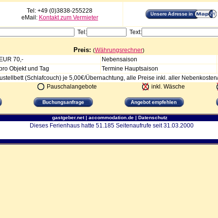
Tel: +49 (0)3838-255228
eMail:
Kontakt zum Vermieter
Tel:
Text:
Preis:
Währungsrechner
(
)
EUR 70,-
Nebensaison
pro Objekt und Tag
Termine Hauptsaison
ustellbett (Schlafcouch) je 5,00€/Übernachtung, alle Preise inkl. aller Nebenkoste
Pauschalangebote
inkl. Wäsche
gastgeber.net
|
accommodation.de
|
Datenschutz
Dieses Ferienhaus hatte 51.185 Seitenaufrufe seit 31.03.2000