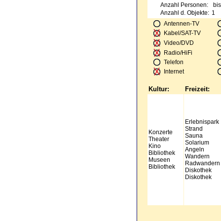
Anzahl Personen:
bis
Anzahl d. Objekte:
1
Antennen-TV
Kabel/SAT-TV
Video/DVD
Radio/HiFi
Telefon
Internet
Kultur:
Freizeit:
Erlebnispark
Strand
Konzerte
Sauna
Theater
Solarium
Kino
Angeln
Bibliothek
Wandern
Museen
Radwandern
Bibliothek
Diskothek
Diskothek