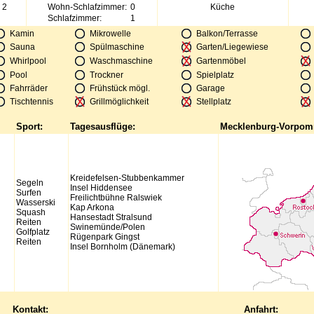
 2
Wohn-Schlafzimmer:
0
Küche
Schlafzimmer:
1
Kamin
Mikrowelle
Balkon/Terrasse
Sauna
Spülmaschine
Garten/Liegewiese
Whirlpool
Waschmaschine
Gartenmöbel
Pool
Trockner
Spielplatz
Fahrräder
Frühstück mögl.
Garage
Tischtennis
Grillmöglichkeit
Stellplatz
Sport:
Tagesausflüge:
Mecklenburg-Vorpom
Kreidefelsen-Stubbenkammer
Segeln
Insel Hiddensee
Surfen
Freilichtbühne Ralswiek
Wasserski
Kap Arkona
Squash
Hansestadt Stralsund
Reiten
Swinemünde/Polen
Golfplatz
Rügenpark Gingst
Reiten
Insel Bornholm (Dänemark)
Kontakt:
Anfahrt: