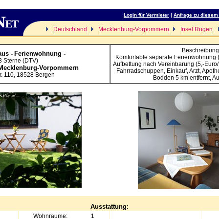
Login für Vermieter
|
Anfrage zu diesem
Deutschland
Mecklenburg-Vorpommern
Insel Rügen
Beschreibung
us -
Ferienwohnung -
Komfortable separate Ferienwohnung (z
3 Sterne (DTV)
Aufbettung nach Vereinbarung (5,-Euro/N
Mecklenburg-Vorpommern
Fahrradschuppen, Einkauf, Arzt, Apoth
r. 110
,
18528
Bergen
Bodden 5 km entfernt, Aut
Ausstattung:
Wohnräume:
1