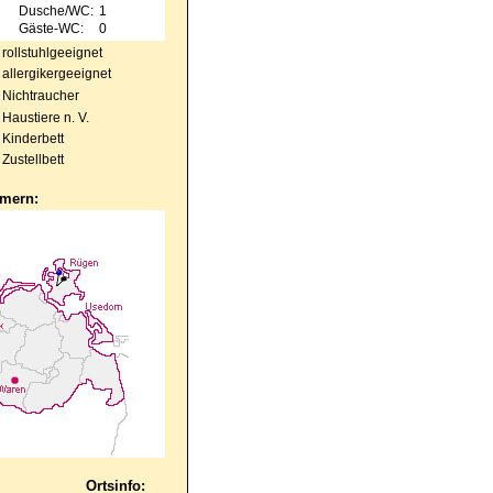
Dusche/WC:
1
Gäste-WC:
0
rollstuhlgeeignet
allergikergeeignet
Nichtraucher
Haustiere n. V.
Kinderbett
Zustellbett
mern:
Ortsinfo: