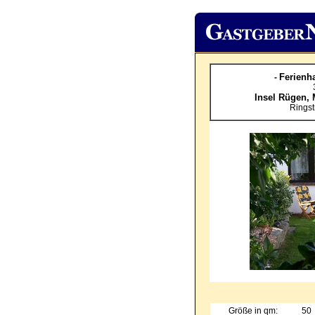
Ferienha
-
Insel Rügen,
Ringst
Größe in qm:
50