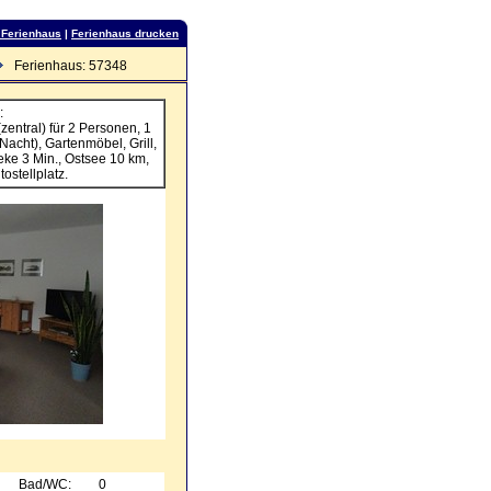
 Ferienhaus
|
Ferienhaus drucken
Ferienhaus: 57348
:
entral) für 2 Personen, 1
acht), Gartenmöbel, Grill,
eke 3 Min., Ostsee 10 km,
ostellplatz.
Bad/WC:
0