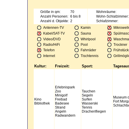
Größe in qm:
70
Wohnräume:
Anzahl Personen:
6 bis 8
Wohn-Schlafzimmer:
Anzahl d. Objekte:
2
Schlafzimmer:
Antennen-TV
Kamin
Mikrowell
Kabel/SAT-TV
Sauna
Spülmasc
Video/DVD
Whirlpool
Waschma
Radio/HiFi
Pool
Trockner
Telefon
Fahrräder
Frühstück
Internet
Tischtennis
Grillmögli
Kultur:
Freizeit:
Sport:
Tagesaus
Erlebnispark
Zoo
Tauchen
Minigolf
Segeln
Museum de
Kino
Freibad
Surfen
Fort Morg
Bibliothek
Badesee
Wasserski
Schlachts
Strand
Tennis
Angeln
Drachenfliegen
Radwandern