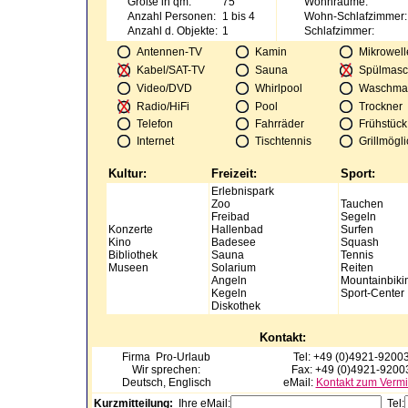
Größe in qm:
75
Wohnräume:
Anzahl Personen:
1 bis 4
Wohn-Schlafzimmer:
Anzahl d. Objekte:
1
Schlafzimmer:
Antennen-TV
Kamin
Mikrowell
Kabel/SAT-TV
Sauna
Spülmasc
Video/DVD
Whirlpool
Waschma
Radio/HiFi
Pool
Trockner
Telefon
Fahrräder
Frühstück
Internet
Tischtennis
Grillmögli
Kultur:
Freizeit:
Sport:
Erlebnispark
Zoo
Tauchen
Freibad
Segeln
Konzerte
Hallenbad
Surfen
Kino
Badesee
Squash
Bibliothek
Sauna
Tennis
Museen
Solarium
Reiten
Angeln
Mountainbiki
Kegeln
Sport-Center
Diskothek
Kontakt:
Firma
Pro-Urlaub
Tel: +49 (0)4921-9200
Wir sprechen:
Fax: +49 (0)4921-9200
Deutsch, Englisch
eMail:
Kontakt zum Vermi
Kurzmitteilung:
Ihre eMail:
Tel: