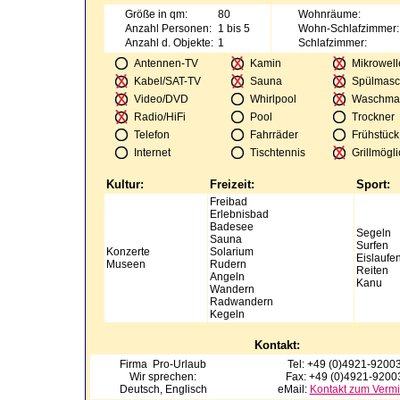
Größe in qm:
80
Wohnräume:
Anzahl Personen:
1 bis 5
Wohn-Schlafzimmer:
Anzahl d. Objekte:
1
Schlafzimmer:
Antennen-TV
Kamin
Mikrowell
Kabel/SAT-TV
Sauna
Spülmasc
Video/DVD
Whirlpool
Waschma
Radio/HiFi
Pool
Trockner
Telefon
Fahrräder
Frühstück
Internet
Tischtennis
Grillmögli
Kultur:
Freizeit:
Sport:
Freibad
Erlebnisbad
Badesee
Segeln
Sauna
Surfen
Konzerte
Solarium
Eislaufe
Museen
Rudern
Reiten
Angeln
Kanu
Wandern
Radwandern
Kegeln
Kontakt:
Firma
Pro-Urlaub
Tel: +49 (0)4921-9200
Wir sprechen:
Fax: +49 (0)4921-9200
Deutsch, Englisch
eMail:
Kontakt zum Vermi