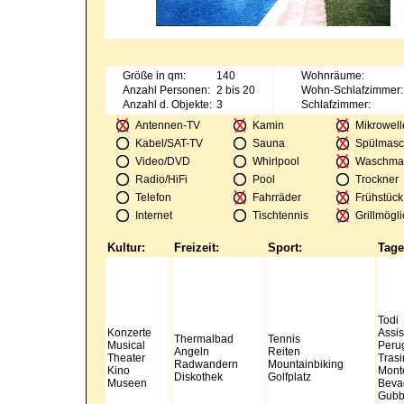
Größe in qm:
140
Wohnräume:
Anzahl Personen:
2 bis 20
Wohn-Schlafzimmer:
Anzahl d. Objekte:
3
Schlafzimmer:
Antennen-TV
Kamin
Mikrowell
Kabel/SAT-TV
Sauna
Spülmasc
Video/DVD
Whirlpool
Waschma
Radio/HiFi
Pool
Trockner
Telefon
Fahrräder
Frühstück
Internet
Tischtennis
Grillmögli
Kultur:
Freizeit:
Sport:
Tage
Todi
Konzerte
Assis
Thermalbad
Tennis
Musical
Peru
Angeln
Reiten
Theater
Tras
Radwandern
Mountainbiking
Kino
Mont
Diskothek
Golfplatz
Museen
Beva
Gubb