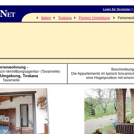
Login für Vermieter
|
Italien
Toskana
Florenz Umgebung
Ferienwo
erienwohnung -
Beschreibung
ch-Vermittlungsagentur- (Tavarnelle)
Die Appartements im typisch toscanisch
z Umgebung,
Toskana
eine Hügelposition mit eine
Tavarnelle