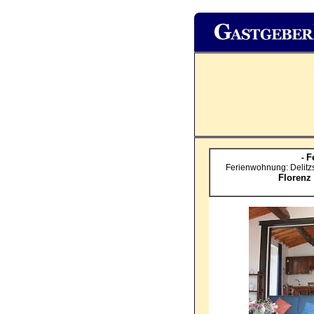
F
-
Ferienwohnung: Delitzs
Floren