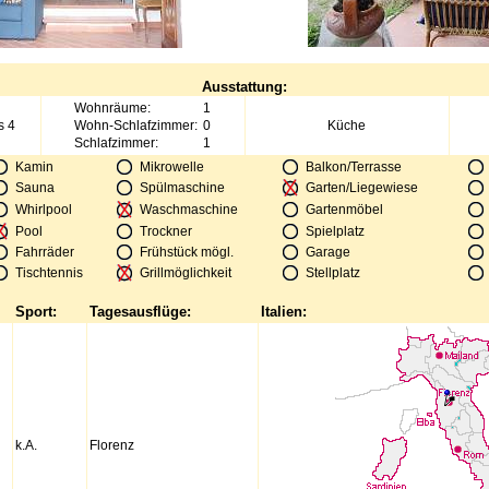
Ausstattung:
Wohnräume:
1
s 4
Wohn-Schlafzimmer:
0
Küche
Schlafzimmer:
1
Kamin
Mikrowelle
Balkon/Terrasse
Sauna
Spülmaschine
Garten/Liegewiese
Whirlpool
Waschmaschine
Gartenmöbel
Pool
Trockner
Spielplatz
Fahrräder
Frühstück mögl.
Garage
Tischtennis
Grillmöglichkeit
Stellplatz
Sport:
Tagesausflüge:
Italien:
k.A.
Florenz