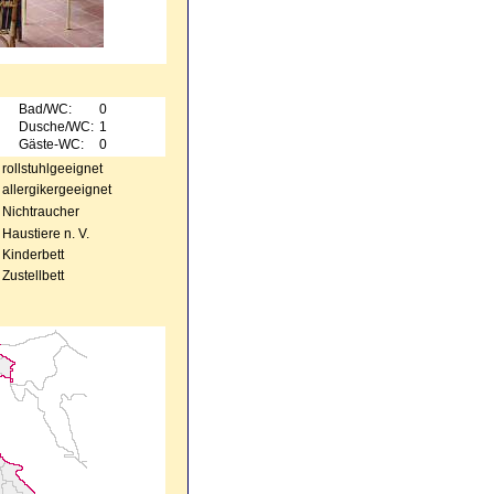
Bad/WC:
0
Dusche/WC:
1
Gäste-WC:
0
rollstuhlgeeignet
allergikergeeignet
Nichtraucher
Haustiere n. V.
Kinderbett
Zustellbett