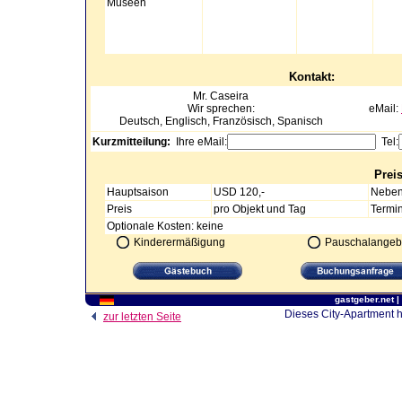
Museen
Kontakt:
Mr.
Caseira
Wir sprechen:
eMail:
Deutsch, Englisch, Französisch, Spanisch
Kurzmitteilung:
Ihre eMail:
Tel:
Prei
Hauptsaison
USD 120,-
Neben
Preis
pro Objekt und Tag
Termi
Optionale Kosten: keine
Kinderermäßigung
Pauschalangeb
gastgeber.net
|
Dieses City-Apartment h
zur letzten Seite