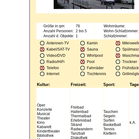
Größe in qm:
76
Wohnräume:
Anzahl Personen:
2 bis 5
Wohn-Schlafzimmer:
Anzahl d. Objekte:
1
Schlafzimmer:
Antennen-TV
Kamin
Mikrowell
Kabel/SAT-TV
Sauna
Spülmasc
Video/DVD
Whirlpool
Waschma
Radio/HiFi
Pool
Trockner
Telefon
Fahrräder
Frühstück
Internet
Tischtennis
Grillmögli
Kultur:
Freizeit:
Sport:
Tage
Oper
Freibad
Konzerte
Hallenbad
Tauchen
Musical
Thermalbad
Segeln
Theater
Erlebnisbad
Surfen
Kino
k.A.
Strand
Basketball
Kabarett
Radwandern
Tennis
Kindertheater
Tanzball
Klettern
Bibliothek
Diskothek