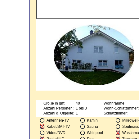
Größe in qm:
40
Wohnräume:
Anzahl Personen:
1 bis 3
Wohn-Schlafzimmer:
Anzahl d. Objekte:
1
Schlafzimmer:
Antennen-TV
Kamin
Mikrowell
Kabel/SAT-TV
Sauna
Spülmasc
Video/DVD
Whirlpool
Waschma