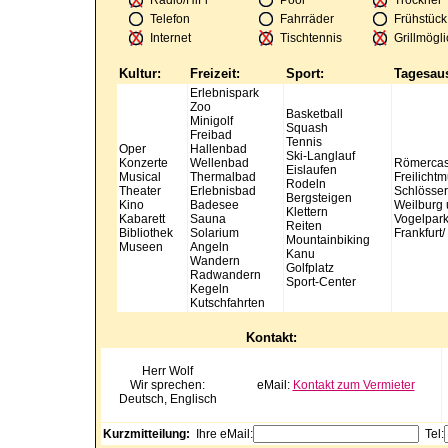
Radio/HiFi
Pool
Trockner
Telefon
Fahrräder
Frühstück
Internet
Tischtennis
Grillmögli
Kultur:
Freizeit:
Sport:
Tagesaus
Erlebnispark
Zoo
Basketball
Minigolf
Squash
Freibad
Tennis
Oper
Hallenbad
Ski-Langlauf
Konzerte
Wellenbad
Römercast
Eislaufen
Musical
Thermalbad
Freilich
Rodeln
Theater
Erlebnisbad
Schlösser
Bergsteigen
Kino
Badesee
Weilburg 
Klettern
Kabarett
Sauna
Vogelpark
Reiten
Bibliothek
Solarium
Frankfurt/
Mountainbiking
Museen
Angeln
Kanu
Wandern
Golfplatz
Radwandern
Sport-Center
Kegeln
Kutschfahrten
Kontakt:
Herr
Wolf
Wir sprechen:
eMail:
Kontakt zum Vermieter
Deutsch, Englisch
Kurzmitteilung:
Ihre eMail:
Tel: