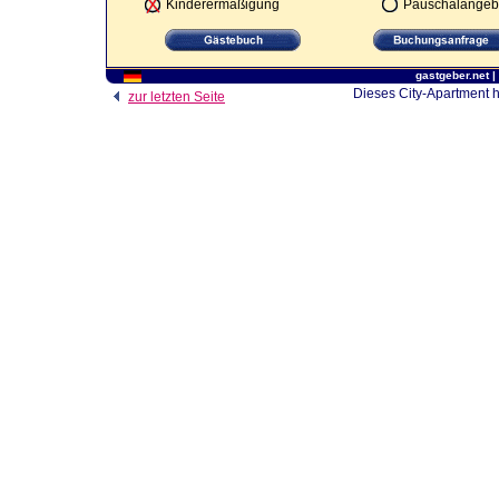
Kinderermäßigung
Pauschalangeb
gastgeber.net
|
Dieses City-Apartment h
zur letzten Seite