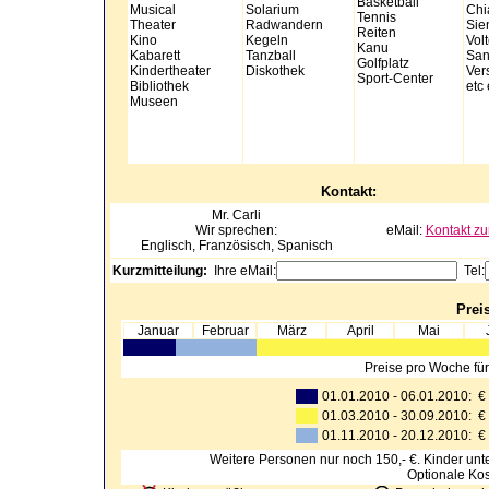
Basketball
Musical
Solarium
Chi
Tennis
Theater
Radwandern
Sie
Reiten
Kino
Kegeln
Volt
Kanu
Kabarett
Tanzball
San
Golfplatz
Kindertheater
Diskothek
Vers
Sport-Center
Bibliothek
etc 
Museen
Kontakt:
Mr.
Carli
Wir sprechen:
eMail:
Kontakt zu
Englisch, Französisch, Spanisch
Kurzmitteilung:
Ihre eMail:
Tel:
Preis
Januar
Februar
März
April
Mai
Preise pro Woche fü
01.01.2010 - 06.01.2010: 
01.03.2010 - 30.09.2010: 
01.11.2010 - 20.12.2010: 
Weitere Personen nur noch 150,- €. Kinder unt
Optionale Kos