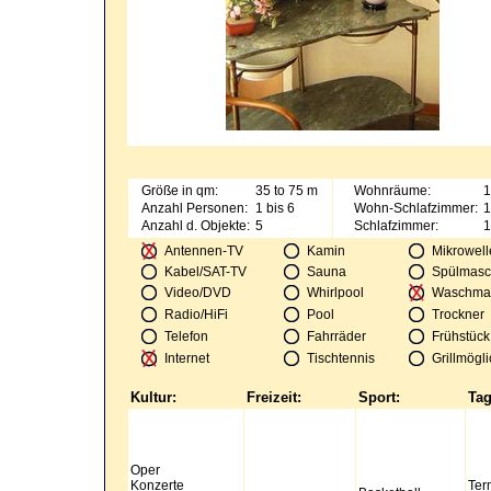
Größe in qm:
35 to 75 m
Wohnräume:
1
Anzahl Personen:
1 bis 6
Wohn-Schlafzimmer:
1
Anzahl d. Objekte:
5
Schlafzimmer:
1
Antennen-TV
Kamin
Mikrowell
Kabel/SAT-TV
Sauna
Spülmasc
Video/DVD
Whirlpool
Waschma
Radio/HiFi
Pool
Trockner
Telefon
Fahrräder
Frühstück
Internet
Tischtennis
Grillmögli
Kultur:
Freizeit:
Sport:
Tag
Oper
Konzerte
Ter