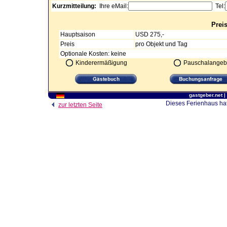
Kurzmitteilung:
Ihre eMail:
Tel:
Prei
Hauptsaison
USD 275,-
Preis
pro Objekt und Tag
Optionale Kosten: keine
Kinderermäßigung
Pauschalangeb
gastgeber.net
|
Dieses Ferienhaus hat
zur letzten Seite