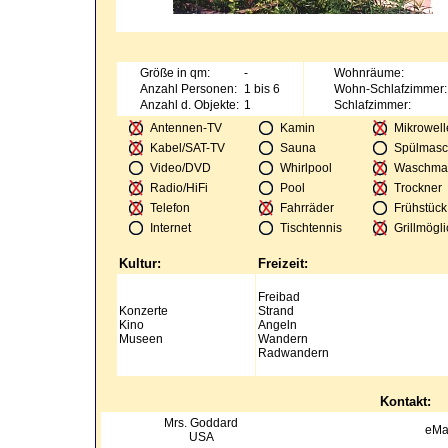
Größe in qm:
-
Wohnräume:
Anzahl Personen:
1 bis 6
Wohn-Schlafzimmer:
Anzahl d. Objekte:
1
Schlafzimmer:
Antennen-TV
Kamin
Mikrowell
Kabel/SAT-TV
Sauna
Spülmasc
Video/DVD
Whirlpool
Waschma
Radio/HiFi
Pool
Trockner
Telefon
Fahrräder
Frühstück
Internet
Tischtennis
Grillmögli
Kultur:
Freizeit:
Freibad
Konzerte
Strand
Kino
Angeln
Museen
Wandern
Radwandern
Kontakt:
Mrs.
Goddard
eMa
USA