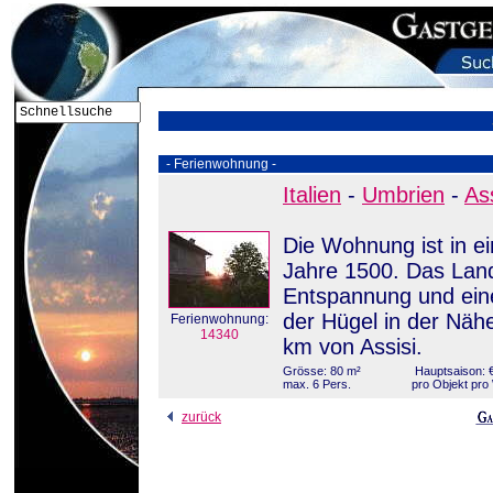
- Ferienwohnung -
Italien
-
Umbrien
-
Ass
Die Wohnung ist in e
Jahre 1500. Das Land
Entspannung und eine
der Hügel in der Näh
Ferienwohnung:
14340
km von Assisi.
Grösse: 80 m²
Hauptsaison: €
max. 6 Pers.
pro Objekt pr
zurück