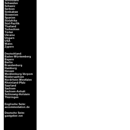
Schottland
Schweden
Schweiz
Serbien
Simbabwe
Slowenien
Spanien
Südafrika
Süd-Pazifik
Thailand
Tschechien
Türkei
Ukraine
Ungarn
USA
Wales
Zypern
Deutschland:
Baden-Württemberg
Bayern
Berlin
Brandenburg
Hamburg
Hessen
Mecklenburg-Vorpom
Niedersachsen
Nordrhein-Westfalen
Rheinland-Pfalz
Saarland
Sachsen
Sachsen-Anhalt
Schleswig-Holstein
Thüringen
Englische Seite:
accommodation.de
Deutsche Seite:
gastgeber.net