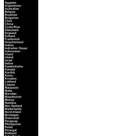
Ägypten
Argentinien
Australien
Belgien
Brasilien
Bulgarien
Chile
China
Costa Rica
Dänemark
England
Estland
Frankreich
Griechenland
Indien
Indischer Ocean
Indonesien
Irland
Island
Israel
Italien
Kambodscha
Kanada
Karibik
Kenia
Kroatien
Lettland
Litauen
Malaysien
Malta
Marokko
Mazedonien
Mexico
Namibia
Neu Seeland
Niederlande
Nord-Irland
Norwegen
Österreich
Paraguay
Philippinen
Polen
Portugal
Rußland