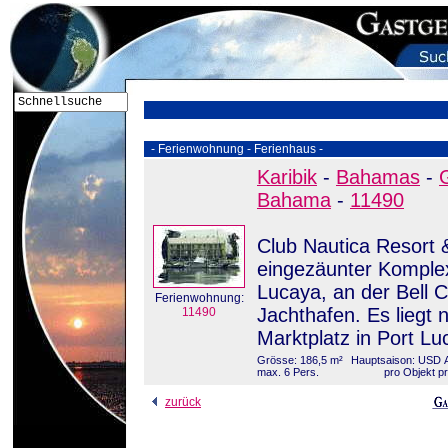
- Ferienwohnung - Ferienhaus -
Karibik
-
Bahamas
-
Bahama
-
11490
Club Nautica Resort &
eingezäunter Komplex
Lucaya, an der Bell 
Ferienwohnung:
Jachthafen. Es liegt
11490
Marktplatz in Port Lu
Grösse: 186,5 m²
Hauptsaison: USD An
max. 6 Pers.
pro Objekt p
zurück