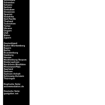
Schottland
Schweden
Schweiz
Serbien
Simbabwe
Slowenien
Spanien
Südafrika
Süd-Pazifik
Thailand
Tschechien
Türkei
Ukraine
Ungarn
USA
Wales
Zypern
Deutschland:
Baden-Württemberg
Bayern
Berlin
Brandenburg
Hamburg
Hessen
Mecklenburg-Vorpom
Niedersachsen
Nordrhein-Westfalen
Rheinland-Pfalz
Saarland
Sachsen
Sachsen-Anhalt
Schleswig-Holstein
Thüringen
Englische Seite:
accommodation.de
Deutsche Seite:
gastgeber.net