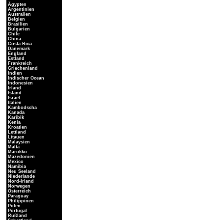
Ägypten
Argentinien
Australien
Belgien
Brasilien
Bulgarien
Chile
China
Costa Rica
Dänemark
England
Estland
Frankreich
Griechenland
Indien
Indischer Ocean
Indonesien
Irland
Island
Israel
Italien
Kambodscha
Kanada
Karibik
Kenia
Kroatien
Lettland
Litauen
Malaysien
Malta
Marokko
Mazedonien
Mexico
Namibia
Neu Seeland
Niederlande
Nord-Irland
Norwegen
Österreich
Paraguay
Philippinen
Polen
Portugal
Rußland