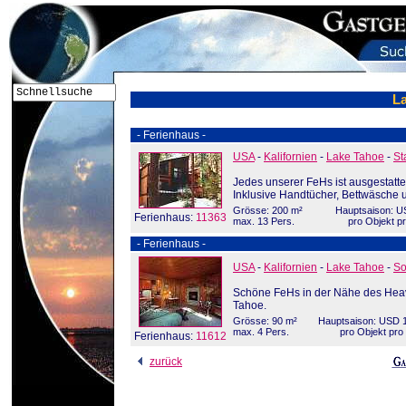
L
- Ferienhaus -
USA
-
Kalifornien
-
Lake Tahoe
-
St
Jedes unserer FeHs ist ausgestatt
Inklusive Handtücher, Bettwäsche 
Grösse: 200 m²
Hauptsaison: U
Ferienhaus:
11363
max. 13 Pers.
pro Objekt p
- Ferienhaus -
USA
-
Kalifornien
-
Lake Tahoe
-
So
Schöne FeHs in der Nähe des Heav
Tahoe.
Grösse: 90 m²
Hauptsaison: USD 1
max. 4 Pers.
pro Objekt pro
Ferienhaus:
11612
zurück