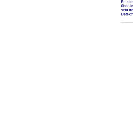
Bei ein
übersi
sehr fr
Detekt