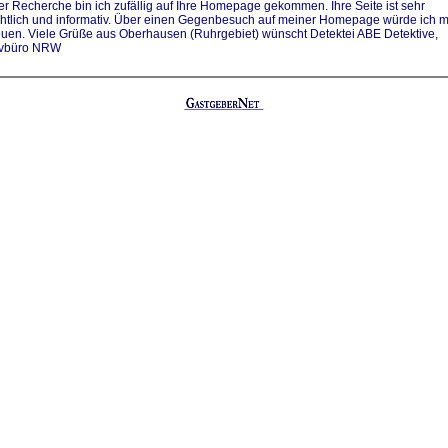
er Recherche bin ich zufällig auf Ihre Homepage gekommen. Ihre Seite ist sehr
chtlich und informativ. Über einen Gegenbesuch auf meiner Homepage würde ich m
euen. Viele Grüße aus Oberhausen (Ruhrgebiet) wünscht Detektei ABE Detektive,
ivbüro NRW