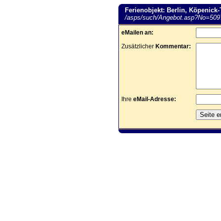
Ferienobjekt: Berlin, Köpenick
/asps/such/Angebot.asp?No=509
eMailen an:
Zusätzlicher
Kommentar:
Ihre
eMail-Adresse: