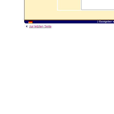
|
Gastgeber 
zur letzten Seite