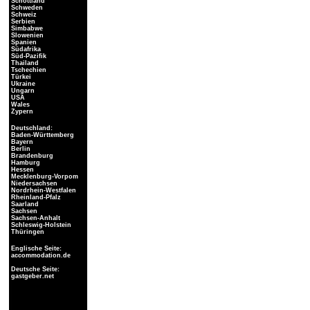
Schottland
Schweden
Schweiz
Serbien
Simbabwe
Slowenien
Spanien
Südafrika
Süd-Pazifik
Thailand
Tschechien
Türkei
Ukraine
Ungarn
USA
Wales
Zypern
Deutschland:
Baden-Württemberg
Bayern
Berlin
Brandenburg
Hamburg
Hessen
Mecklenburg-Vorpom
Niedersachsen
Nordrhein-Westfalen
Rheinland-Pfalz
Saarland
Sachsen
Sachsen-Anhalt
Schleswig-Holstein
Thüringen
Englische Seite:
accommodation.de
Deutsche Seite:
gastgeber.net