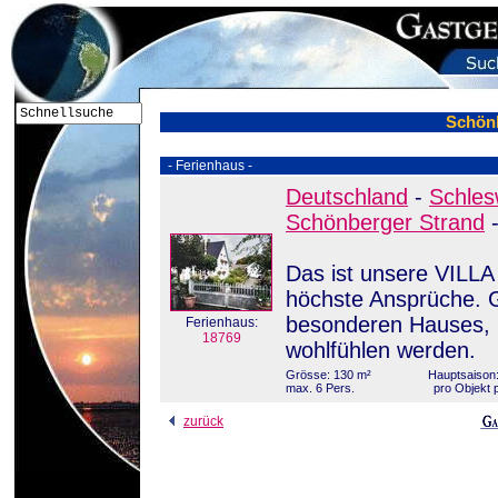
Schön
- Ferienhaus -
Deutschland
-
Schles
Schönberger Strand
Das ist unsere VILLA
höchste Ansprüche. 
besonderen Hauses, i
Ferienhaus:
18769
wohlfühlen werden.
Grösse: 130 m²
Hauptsaison:
max. 6 Pers.
pro Objekt 
zurück