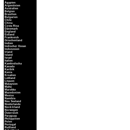
Ägypten
Argentinien
Australien
Belgien
Brasilien
Bulgarien
Chile
China
Costa Rica
Dänemark
England
Estland
Frankreich
Griechenland
Indien
Indischer Ocean
Indonesien
Irland
Island
Israel
Italien
Kambodscha
Kanada
Karibik
Kenia
Kroatien
Lettland
Litauen
Malaysien
Malta
Marokko
Mazedonien
Mexico
Namibia
Neu Seeland
Niederlande
Nord-Irland
Norwegen
Österreich
Paraguay
Philippinen
Polen
Portugal
Rußland