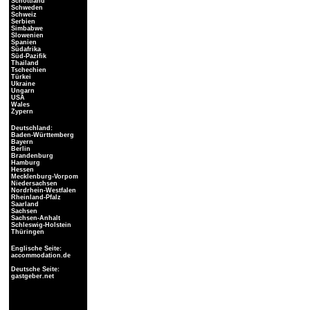
Schottland
Schweden
Schweiz
Serbien
Simbabwe
Slowenien
Spanien
Südafrika
Süd-Pazifik
Thailand
Tschechien
Türkei
Ukraine
Ungarn
USA
Wales
Zypern
Deutschland:
Baden-Württemberg
Bayern
Berlin
Brandenburg
Hamburg
Hessen
Mecklenburg-Vorpom
Niedersachsen
Nordrhein-Westfalen
Rheinland-Pfalz
Saarland
Sachsen
Sachsen-Anhalt
Schleswig-Holstein
Thüringen
Englische Seite:
accommodation.de
Deutsche Seite:
gastgeber.net