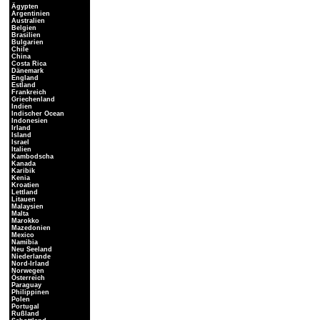
Ägypten
Argentinien
Australien
Belgien
Brasilien
Bulgarien
Chile
China
Costa Rica
Dänemark
England
Estland
Frankreich
Griechenland
Indien
Indischer Ocean
Indonesien
Irland
Island
Israel
Italien
Kambodscha
Kanada
Karibik
Kenia
Kroatien
Lettland
Litauen
Malaysien
Malta
Marokko
Mazedonien
Mexico
Namibia
Neu Seeland
Niederlande
Nord-Irland
Norwegen
Österreich
Paraguay
Philippinen
Polen
Portugal
Rußland