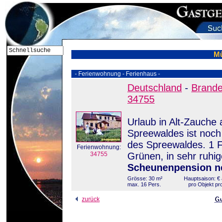
Mü
- Ferienwohnung - Ferienhaus -
Deutschland
-
Brand
34755
Urlaub in Alt-Zauche
Spreewaldes ist noch
des Spreewaldes. 1 
Ferienwohnung:
34755
Grünen, in sehr ruhi
Scheunenpension n
Grösse: 30 m²
Hauptsaison: € 
max. 16 Pers.
pro Objekt pr
zurück